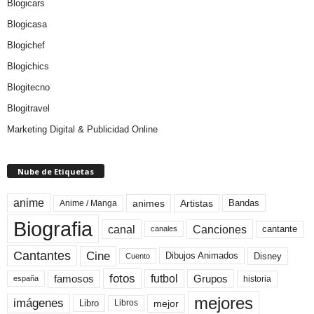
Blogicars
Blogicasa
Blogichef
Blogichics
Blogitecno
Blogitravel
Marketing Digital & Publicidad Online
Nube de Etiquetas
anime
animes
Artistas
Bandas
Anime / Manga
Biografia
canal
Canciones
cantante
canales
Cine
Cantantes
Dibujos Animados
Disney
Cuento
fotos
futbol
Grupos
famosos
historia
españa
mejores
imágenes
mejor
Libro
Libros