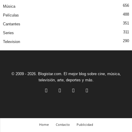
656
Música
488
Películas
351
Cantantes
311
Series
290
Television
© 2009 - 2026. Blogistar.com. El mejor blog sobre cine, música,
televisión, arte, deportes y más.
Home
Contacto
Publicidad