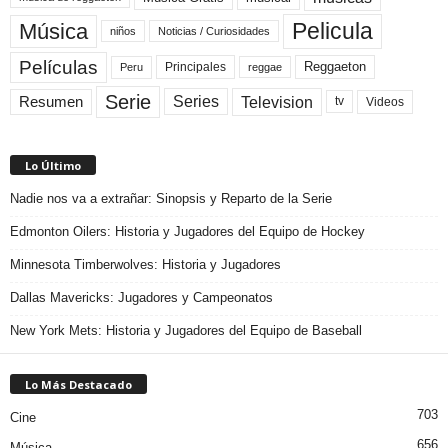
Pelicula
Música
niños
Noticias / Curiosidades
Películas
Reggaeton
Principales
Peru
reggae
Serie
Television
Series
Resumen
Videos
tv
Lo Último
Nadie nos va a extrañar: Sinopsis y Reparto de la Serie
Edmonton Oilers: Historia y Jugadores del Equipo de Hockey
Minnesota Timberwolves: Historia y Jugadores
Dallas Mavericks: Jugadores y Campeonatos
New York Mets: Historia y Jugadores del Equipo de Baseball
Lo Más Destacado
703
Cine
656
Música