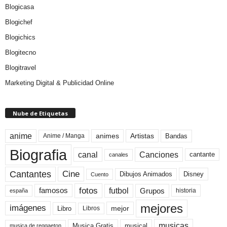
Blogicasa
Blogichef
Blogichics
Blogitecno
Blogitravel
Marketing Digital & Publicidad Online
Nube de Etiquetas
anime
animes
Artistas
Bandas
Anime / Manga
Biografia
canal
Canciones
cantante
canales
Cine
Cantantes
Dibujos Animados
Disney
Cuento
fotos
futbol
Grupos
famosos
historia
españa
mejores
imágenes
mejor
Libro
Libros
musicas
Musica Gratis
musical
musica de reggaeton