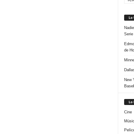
Lo
Nadie
Serie
Edmon
de H
Minne
Dalla
New Y
Baseb
Lo
Cine
Músi
Pelíc