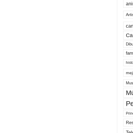
an
Arti
can
Ca
Dib
fam
hist
mej
Mus
Mú
Pe
Prin
Re
Tel