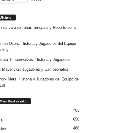
 Último
 nos va a extrañar: Sinopsis y Reparto de la
ton Oilers: Historia y Jugadores del Equipo
ockey
sota Timberwolves: Historia y Jugadores
s Mavericks: Jugadores y Campeonatos
ork Mets: Historia y Jugadores del Equipo de
all
 Más Destacado
703
656
ca
488
ulas