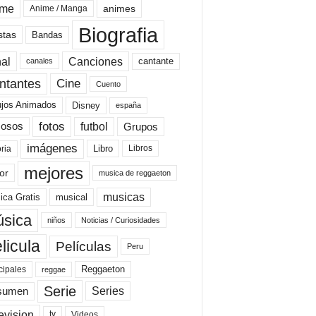
ime
animes
Anime / Manga
Biografia
stas
Bandas
al
Canciones
cantante
canales
Cine
ntantes
Cuento
ujos Animados
Disney
españa
fotos
futbol
Grupos
osos
imágenes
Libro
oria
Libros
mejores
or
musica de reggaeton
musicas
ica Gratis
musical
sica
niños
Noticias / Curiosidades
licula
Películas
Peru
Reggaeton
cipales
reggae
Serie
Series
sumen
evision
Videos
tv