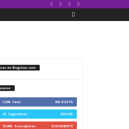
car en Blogistar.com
guenos
1,396
Fans
ME GUSTA
24
Seguidores
SEGUIR
10,400
Suscriptores
SUSCRIBIRTE