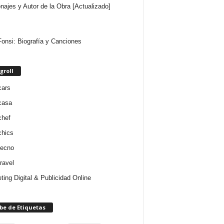
najes y Autor de la Obra [Actualizado]
Fonsi: Biografía y Canciones
groll
cars
casa
chef
chics
tecno
ravel
ting Digital & Publicidad Online
be de Etiquetas