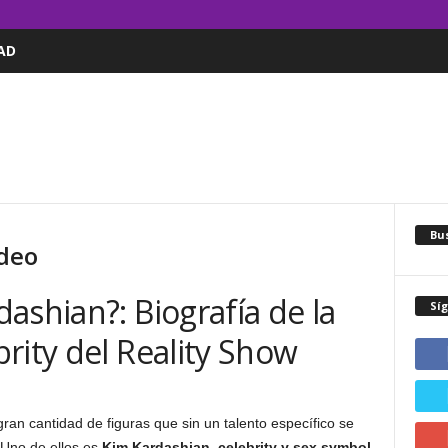
AD
Bus
ideo
ashian?: Biografía de la
Sí
rity del Reality Show
n cantidad de figuras que sin un talento específico se
. Uno de ellos es
Kim Kardashian
,
celebrity y sex symbol