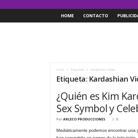
HOME
CONTACTO
PUBLICID
Inicio
Etiquetas
Kardashian Video
Etiqueta: Kardashian V
¿Quién es Kim Kard
Sex Symbol y Celeb
Por
ARLECO PRODUCCIONES
0
Mediáticamente podemos encontrar una gra
han convertido en iconos de la televisión