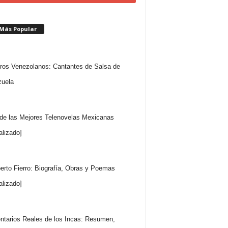
 Más Popular
ros Venezolanos: Cantantes de Salsa de
uela
 de las Mejores Telenovelas Mexicanas
alizado]
rto Fierro: Biografía, Obras y Poemas
alizado]
tarios Reales de los Incas: Resumen,