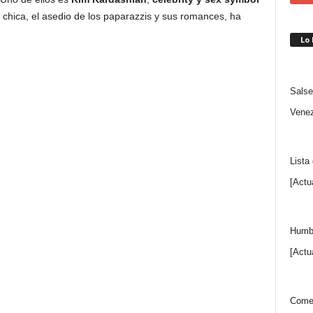
a chica, el asedio de los paparazzis y sus romances, ha
Lo
Salse
Venez
Lista
[Actu
Humbe
[Actu
Comen