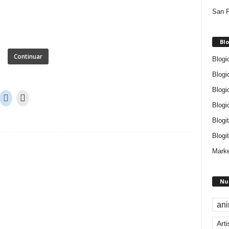
San P
Blo
Continuar
Blogi
Blogi
Blogi
Blogi
Blogi
Blogit
Marke
Nu
an
Arti