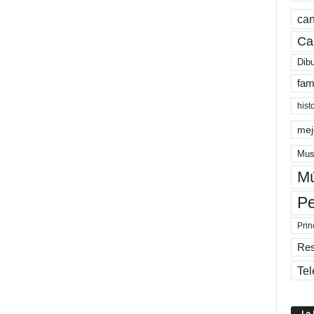
can
Ca
Dib
fam
hist
mej
Mus
Mú
Pe
Prin
Re
Tel
Lo