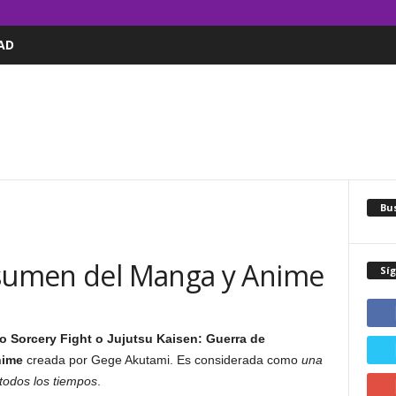
AD
Bus
n
esumen del Manga y Anime
Sí
 Sorcery Fight o Jujutsu Kaisen: Guerra de
nime
creada por Gege Akutami. Es considerada como
una
todos los tiempos
.