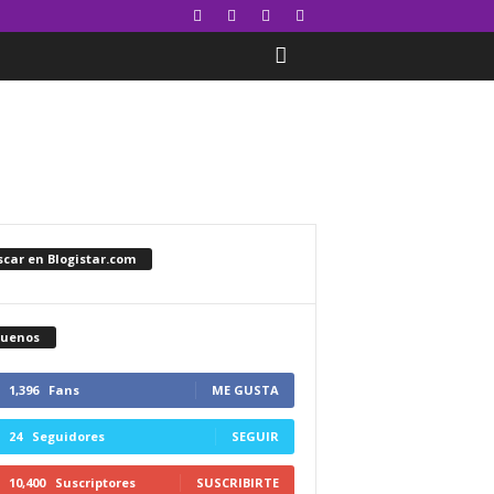
car en Blogistar.com
guenos
1,396
Fans
ME GUSTA
24
Seguidores
SEGUIR
10,400
Suscriptores
SUSCRIBIRTE