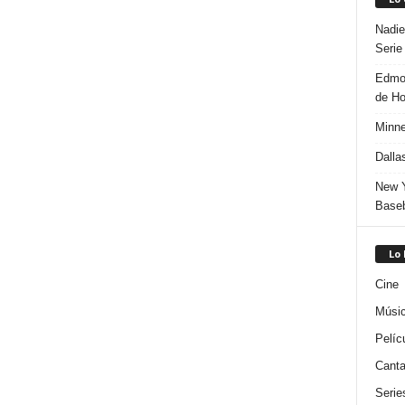
Nadie
Serie
Edmon
de H
Minne
Dalla
New Y
Baseb
Lo
Cine
Músi
Pelíc
Canta
Serie