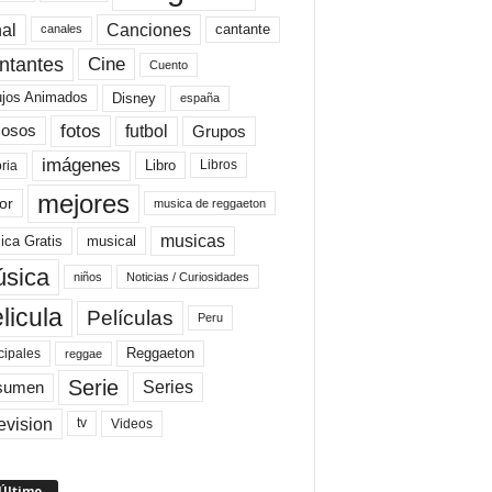
al
Canciones
cantante
canales
Cine
ntantes
Cuento
ujos Animados
Disney
españa
fotos
futbol
Grupos
osos
imágenes
Libro
oria
Libros
mejores
or
musica de reggaeton
musicas
ica Gratis
musical
sica
niños
Noticias / Curiosidades
licula
Películas
Peru
Reggaeton
cipales
reggae
Serie
Series
sumen
evision
Videos
tv
 Último