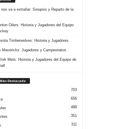
 nos va a extrañar: Sinopsis y Reparto de la
ton Oilers: Historia y Jugadores del Equipo
ockey
sota Timberwolves: Historia y Jugadores
s Mavericks: Jugadores y Campeonatos
ork Mets: Historia y Jugadores del Equipo de
all
 Más Destacado
703
656
ca
488
ulas
351
ntes
311
s