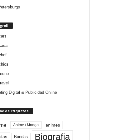
etersburgo
groll
cars
casa
chef
chics
tecno
ravel
ting Digital & Publicidad Online
be de Etiquetas
ime
animes
Anime / Manga
Biografia
stas
Bandas