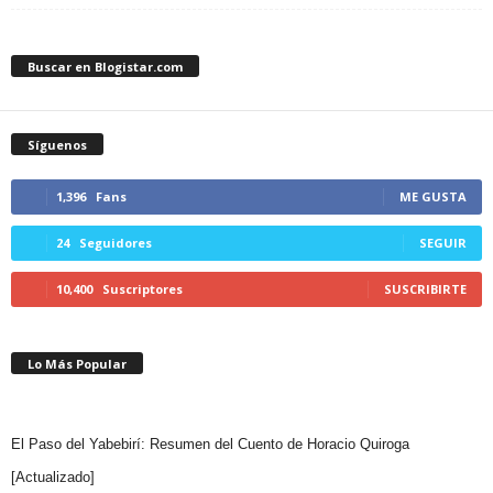
Buscar en Blogistar.com
Síguenos
1,396
Fans
ME GUSTA
24
Seguidores
SEGUIR
10,400
Suscriptores
SUSCRIBIRTE
Lo Más Popular
El Paso del Yabebirí: Resumen del Cuento de Horacio Quiroga
[Actualizado]