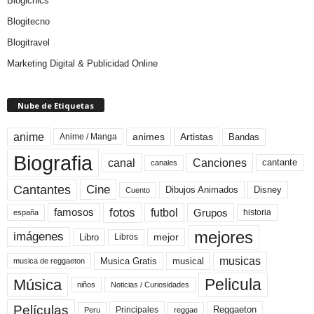
Blogichics
Blogitecno
Blogitravel
Marketing Digital & Publicidad Online
Nube de Etiquetas
anime
animes
Artistas
Bandas
Anime / Manga
Biografia
canal
Canciones
cantante
canales
Cine
Cantantes
Dibujos Animados
Disney
Cuento
fotos
futbol
Grupos
famosos
historia
españa
mejores
imágenes
mejor
Libro
Libros
musicas
Musica Gratis
musical
musica de reggaeton
Pelicula
Música
niños
Noticias / Curiosidades
Películas
Reggaeton
Principales
Peru
reggae