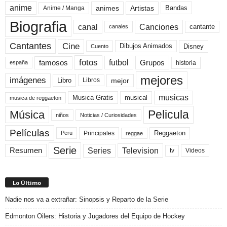
anime
animes
Artistas
Bandas
Anime / Manga
Biografia
canal
Canciones
cantante
canales
Cine
Cantantes
Dibujos Animados
Disney
Cuento
fotos
futbol
Grupos
famosos
historia
españa
mejores
imágenes
mejor
Libro
Libros
musicas
Musica Gratis
musical
musica de reggaeton
Pelicula
Música
niños
Noticias / Curiosidades
Películas
Reggaeton
Principales
Peru
reggae
Serie
Television
Series
Resumen
Videos
tv
Lo Último
Nadie nos va a extrañar: Sinopsis y Reparto de la Serie
Edmonton Oilers: Historia y Jugadores del Equipo de Hockey