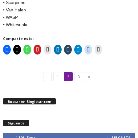
• Scorpions
• Van Halen
• WASP
• Whitesnake
Comparte esto:
1
2
3
Buscar en Blogistar.com
Síguenos
1,396
Fans
ME GUSTA