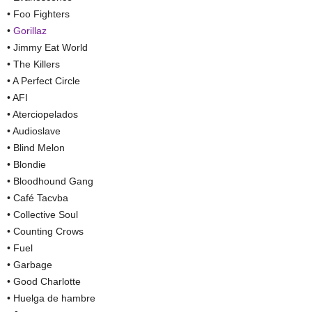
• Foo Fighters
•
Gorillaz
• Jimmy Eat World
• The Killers
• A Perfect Circle
• AFI
• Aterciopelados
• Audioslave
• Blind Melon
• Blondie
• Bloodhound Gang
• Café Tacvba
• Collective Soul
• Counting Crows
• Fuel
• Garbage
• Good Charlotte
• Huelga de hambre