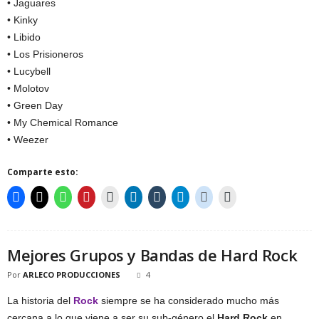
• Jaguares
• Kinky
• Libido
• Los Prisioneros
• Lucybell
• Molotov
• Green Day
• My Chemical Romance
• Weezer
Comparte esto:
Mejores Grupos y Bandas de Hard Rock
Por
ARLECO PRODUCCIONES
4
La historia del
Rock
siempre se ha considerado mucho más
cercana a lo que viene a ser su sub-género el
Hard Rock
en