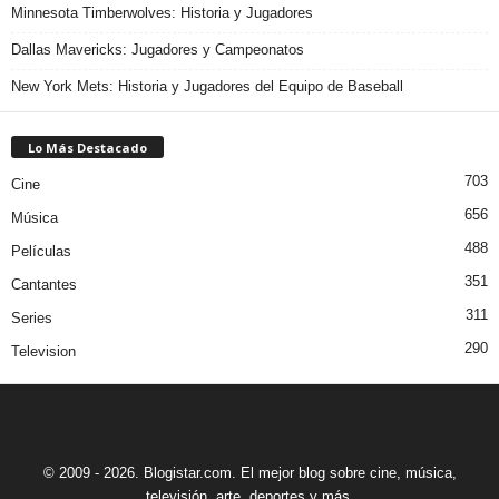
Minnesota Timberwolves: Historia y Jugadores
Dallas Mavericks: Jugadores y Campeonatos
New York Mets: Historia y Jugadores del Equipo de Baseball
Lo Más Destacado
703
Cine
656
Música
488
Películas
351
Cantantes
311
Series
290
Television
© 2009 - 2026. Blogistar.com. El mejor blog sobre cine, música,
televisión, arte, deportes y más.