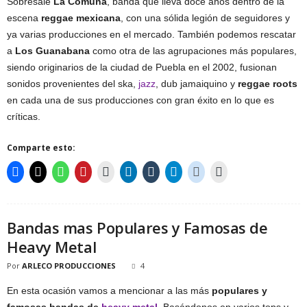
Sobresale
La Comuna
, banda que lleva doce años dentro de la
escena
reggae mexicana
, con una sólida legión de seguidores y
ya varias producciones en el mercado. También podemos rescatar
a
Los Guanabana
como otra de las agrupaciones más populares,
siendo originarios de la ciudad de Puebla en el 2002, fusionan
sonidos provenientes del ska,
jazz
, dub jamaiquino y
reggae roots
en cada una de sus producciones con gran éxito en lo que es
críticas.
Comparte esto:
Bandas mas Populares y Famosas de
Heavy Metal
Por
ARLECO PRODUCCIONES
4
En esta ocasión vamos a mencionar a las más
populares y
famosas bandas de
heavy metal
. Basándonos en varios tops y