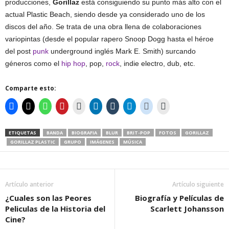
producciones,
Gorillaz
está consiguiendo su punto más alto con el
actual Plastic Beach, siendo desde ya considerado uno de los
discos del año. Se trata de una obra llena de colaboraciones
variopintas (desde el popular rapero Snoop Dogg hasta el héroe
del post
punk
underground inglés Mark E. Smith) surcando
géneros como el
hip hop
, pop,
rock
, indie electro, dub, etc.
Comparte esto:
ETIQUETAS
BANDA
BIOGRAFIA
BLUR
BRIT-POP
FOTOS
GORILLAZ
GORILLAZ PLASTIC
GRUPO
IMÁGENES
MÚSICA
Artículo anterior
Artículo siguiente
¿Cuales son las Peores
Biografía y Películas de
Peliculas de la Historia del
Scarlett Johansson
Cine?