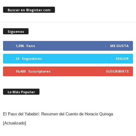
Buscar en Blogistar.com
Síguenos
1,396
Fans
ME GUSTA
24
Seguidores
SEGUIR
10,400
Suscriptores
SUSCRIBIRTE
Lo Más Popular
El Paso del Yabebirí: Resumen del Cuento de Horacio Quiroga
[Actualizado]