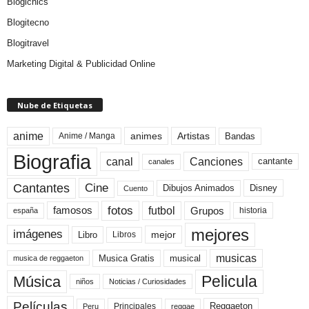
Blogichics
Blogitecno
Blogitravel
Marketing Digital & Publicidad Online
Nube de Etiquetas
anime
animes
Artistas
Bandas
Anime / Manga
Biografia
canal
Canciones
cantante
canales
Cine
Cantantes
Dibujos Animados
Disney
Cuento
fotos
futbol
Grupos
famosos
historia
españa
mejores
imágenes
mejor
Libro
Libros
musicas
Musica Gratis
musical
musica de reggaeton
Pelicula
Música
niños
Noticias / Curiosidades
Películas
Reggaeton
Principales
Peru
reggae