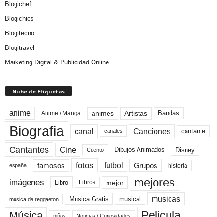
Blogichef
Blogichics
Blogitecno
Blogitravel
Marketing Digital & Publicidad Online
Nube de Etiquetas
anime
animes
Artistas
Bandas
Anime / Manga
Biografia
canal
Canciones
cantante
canales
Cine
Cantantes
Dibujos Animados
Disney
Cuento
fotos
futbol
Grupos
famosos
historia
españa
mejores
imágenes
mejor
Libro
Libros
musicas
Musica Gratis
musical
musica de reggaeton
Pelicula
Música
niños
Noticias / Curiosidades