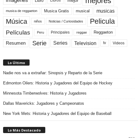
mejores
imágenes
mejor
Libro
Libros
musicas
Musica Gratis
musical
musica de reggaeton
Pelicula
Música
niños
Noticias / Curiosidades
Películas
Reggaeton
Principales
Peru
reggae
Serie
Television
Series
Resumen
Videos
tv
Lo Último
Nadie nos va a extrañar: Sinopsis y Reparto de la Serie
Edmonton Oilers: Historia y Jugadores del Equipo de Hockey
Minnesota Timberwolves: Historia y Jugadores
Dallas Mavericks: Jugadores y Campeonatos
New York Mets: Historia y Jugadores del Equipo de Baseball
Lo Más Destacado