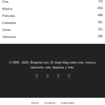
703
Cine
656
Música
488
Películas
351
Cantantes
311
Series
290
Television
© 2009 - 2026. Blogistar.com. El mejor blog sobre cine, música,
televisión, arte, deportes y más.
Home
Contacto
Publicidad