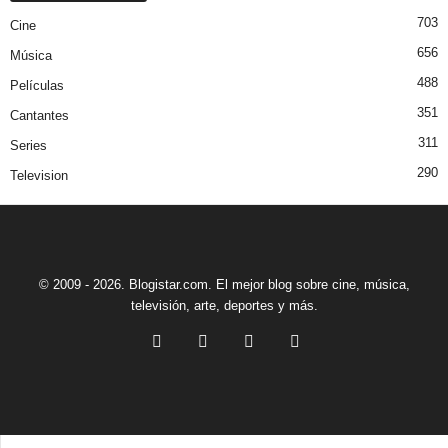
703
Cine
656
Música
488
Películas
351
Cantantes
311
Series
290
Television
© 2009 - 2026. Blogistar.com. El mejor blog sobre cine, música,
televisión, arte, deportes y más.