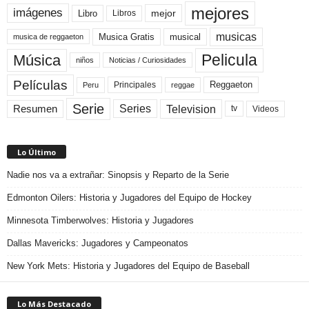
mejores
imágenes
mejor
Libro
Libros
musicas
Musica Gratis
musical
musica de reggaeton
Pelicula
Música
niños
Noticias / Curiosidades
Películas
Reggaeton
Principales
Peru
reggae
Serie
Television
Series
Resumen
Videos
tv
Lo Último
Nadie nos va a extrañar: Sinopsis y Reparto de la Serie
Edmonton Oilers: Historia y Jugadores del Equipo de Hockey
Minnesota Timberwolves: Historia y Jugadores
Dallas Mavericks: Jugadores y Campeonatos
New York Mets: Historia y Jugadores del Equipo de Baseball
Lo Más Destacado