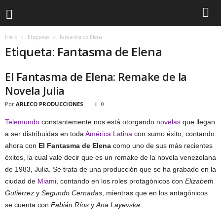
Inicio
Etiquetas
Fantasma de Elena
Etiqueta: Fantasma de Elena
El Fantasma de Elena: Remake de la
Novela Julia
Por
ARLECO PRODUCCIONES
0
Telemundo
constantemente nos está otorgando
novelas
que llegan
a ser distribuidas en toda
América Latina
con sumo éxito, contando
ahora con
El Fantasma de Elena
como uno de sus más recientes
éxitos, la cual vale decir que es un remake de la novela venezolana
de 1983, Julia. Se trata de una producción que se ha grabado en la
ciudad de
Miami
, contando en los roles protagónicos con
Elizabeth
Gutierrez
y
Segundo Cernadas
, mientras que en los antagónicos
se cuenta con
Fabián Ríos
y
Ana Layevska
.