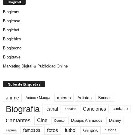
Blogroll
Blogicars
Blogicasa
Blogichef
Blogichics
Blogitecno
Blogitravel
Marketing Digital & Publicidad Online
Nube de Etiquetas
anime
animes
Artistas
Bandas
Anime / Manga
Biografia
canal
Canciones
cantante
canales
Cine
Cantantes
Dibujos Animados
Disney
Cuento
fotos
futbol
Grupos
famosos
historia
españa