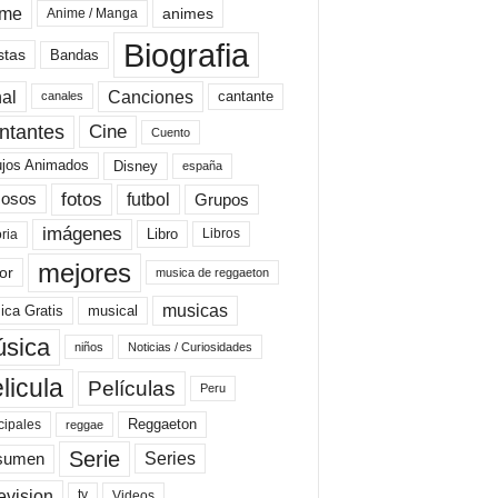
ime
animes
Anime / Manga
Biografia
stas
Bandas
al
Canciones
cantante
canales
Cine
ntantes
Cuento
ujos Animados
Disney
españa
fotos
futbol
Grupos
osos
imágenes
Libro
oria
Libros
mejores
or
musica de reggaeton
musicas
ica Gratis
musical
sica
niños
Noticias / Curiosidades
licula
Películas
Peru
Reggaeton
cipales
reggae
Serie
Series
sumen
evision
Videos
tv