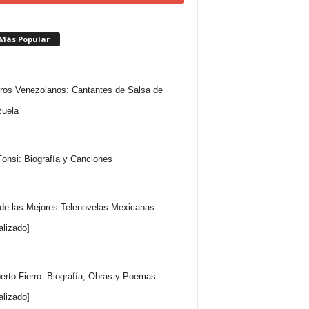
 Más Popular
ros Venezolanos: Cantantes de Salsa de
uela
Fonsi: Biografía y Canciones
 de las Mejores Telenovelas Mexicanas
alizado]
rto Fierro: Biografía, Obras y Poemas
alizado]