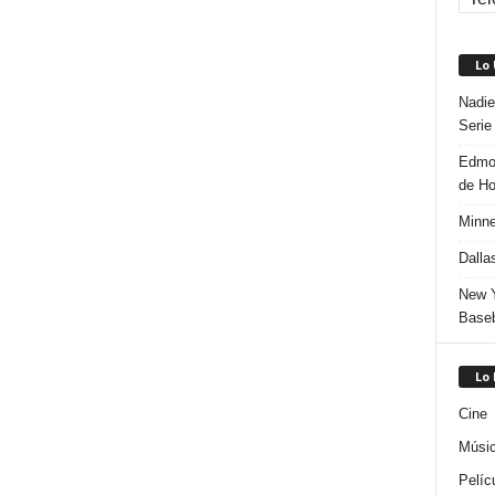
Lo
Nadie
Serie
Edmon
de H
Minne
Dalla
New Y
Baseb
Lo
Cine
Músi
Pelíc