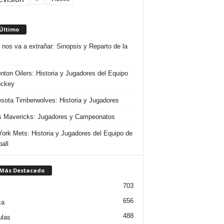
 Último
 nos va a extrañar: Sinopsis y Reparto de la
ton Oilers: Historia y Jugadores del Equipo
ockey
sota Timberwolves: Historia y Jugadores
s Mavericks: Jugadores y Campeonatos
ork Mets: Historia y Jugadores del Equipo de
all
 Más Destacado
703
656
ca
488
ulas