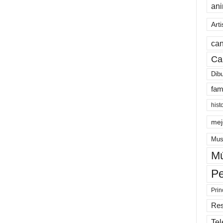
an
Arti
can
Ca
Dib
fam
hist
mej
Mus
Mú
Pe
Prin
Re
Tel