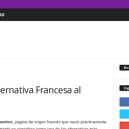
AD
Bus
ternativa Francesa al
Sí
motion
, página de origen francés que nació prácticamente
lmente se considera como una de las alternativas más