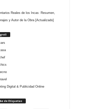
tarios Reales de los Incas: Resumen,
najes y Autor de la Obra [Actualizado]
groll
cars
casa
chef
chics
tecno
ravel
ting Digital & Publicidad Online
be de Etiquetas