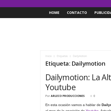
HOME
CONTACTO
PUBLICID
Inicio
Etiquetas
Dailymotion
Etiqueta: Dailymotion
Dailymotion: La Al
Youtube
Por
ARLECO PRODUCCIONES
0
En esta ocasión vamos a hablar de
Daily
al mes de la aparición de
Youtube
. Actua