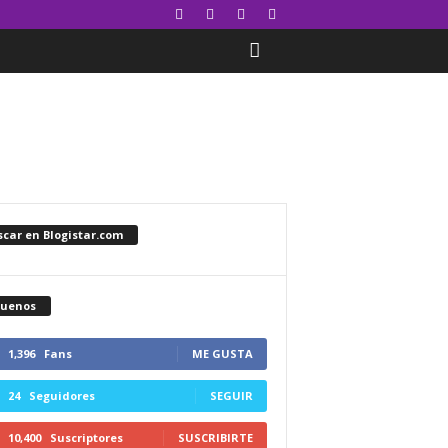
car en Blogistar.com
guenos
1,396
Fans
ME GUSTA
24
Seguidores
SEGUIR
10,400
Suscriptores
SUSCRIBIRTE