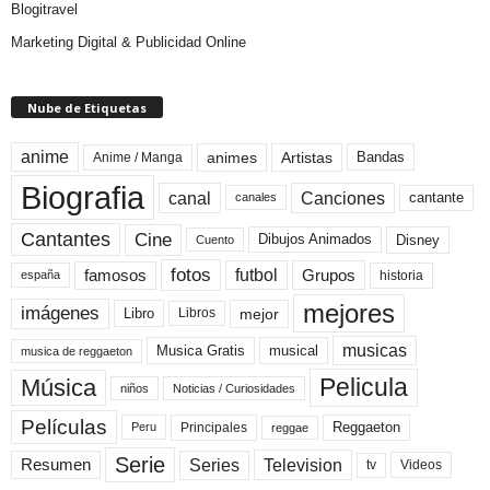
Blogitravel
Marketing Digital & Publicidad Online
Nube de Etiquetas
anime
animes
Artistas
Bandas
Anime / Manga
Biografia
canal
Canciones
cantante
canales
Cine
Cantantes
Dibujos Animados
Disney
Cuento
fotos
futbol
Grupos
famosos
historia
españa
mejores
imágenes
mejor
Libro
Libros
musicas
Musica Gratis
musical
musica de reggaeton
Pelicula
Música
niños
Noticias / Curiosidades
Películas
Reggaeton
Principales
Peru
reggae
Serie
Television
Series
Resumen
Videos
tv