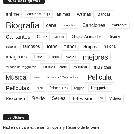
Nube de Etiquetas
anime
animes
Artistas
Bandas
Anime / Manga
Biografia
canal
Canciones
cantante
canales
Cine
Cantantes
Dibujos Animados
Disney
Cuento
fotos
futbol
Grupos
famosos
historia
españa
mejores
imágenes
mejor
Libro
Libros
musicas
Musica Gratis
musical
musica de reggaeton
Pelicula
Música
niños
Noticias / Curiosidades
Películas
Reggaeton
Principales
Peru
reggae
Serie
Television
Series
Resumen
Videos
tv
Lo Último
Nadie nos va a extrañar: Sinopsis y Reparto de la Serie