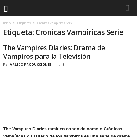
Inicio
Etiquetas
Cronicas Vampiricas Serie
Etiqueta: Cronicas Vampiricas Serie
The Vampires Diaries: Drama de
Vampiros para la Televisión
Por
ARLECO PRODUCCIONES
3
The Vampires
Diaries
también conocida como o Crónicas
Vampíricas o El Diario de los Vampiros es una serie de drama,