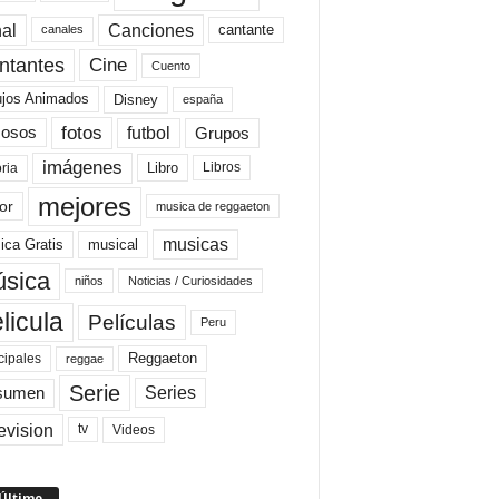
al
Canciones
cantante
canales
Cine
ntantes
Cuento
ujos Animados
Disney
españa
fotos
futbol
Grupos
osos
imágenes
Libro
oria
Libros
mejores
or
musica de reggaeton
musicas
ica Gratis
musical
sica
niños
Noticias / Curiosidades
licula
Películas
Peru
Reggaeton
cipales
reggae
Serie
Series
sumen
evision
Videos
tv
 Último