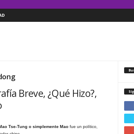
AD
Bus
edong
fía Breve, ¿Qué Hizo?,
Sí
o
Mao Tse-Tung o simplemente Mao
fue un político,
ctador chino.