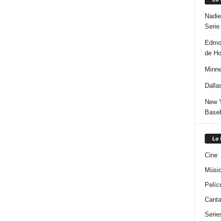
Nadie
Serie
Edmon
de H
Minne
Dalla
New Y
Baseb
Lo
Cine
Músi
Pelíc
Canta
Serie