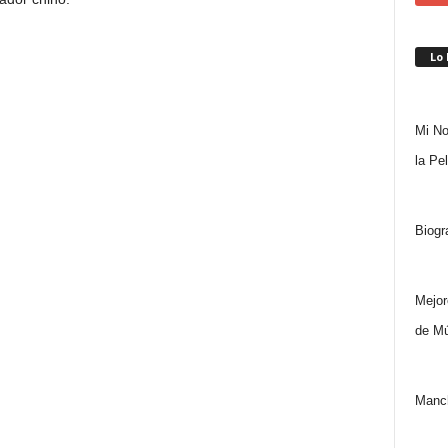
Lo
Mi No
la Pe
Biogr
Mejor
de Mú
Manch