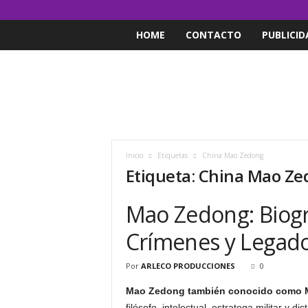
HOME
CONTACTO
PUBLICID
Inicio
Etiquetas
China Mao Zedong
Etiqueta: China Mao Z
Mao Zedong: Biogra
Crímenes y Legad
Por
ARLECO PRODUCCIONES
0
Mao Zedong también conocido como 
filósofo, intelectual, estratega militar y di