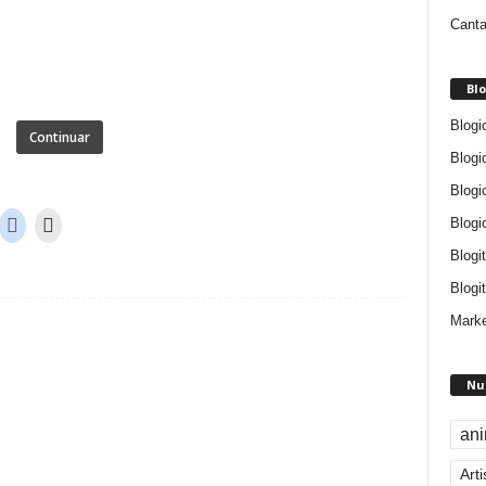
Canta
Blo
Blogi
Continuar
Blogi
Blogi
Blogi
Blogi
Blogit
Marke
Nu
an
Arti