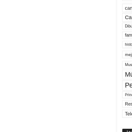
can
Ca
Dib
fam
hist
mej
Mus
Mú
Pe
Prin
Re
Tel
Lo