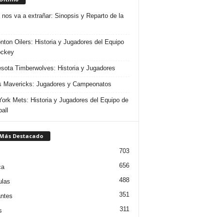
 nos va a extrañar: Sinopsis y Reparto de la
ton Oilers: Historia y Jugadores del Equipo
ockey
sota Timberwolves: Historia y Jugadores
s Mavericks: Jugadores y Campeonatos
ork Mets: Historia y Jugadores del Equipo de
all
 Más Destacado
703
656
ca
488
ulas
351
ntes
311
s