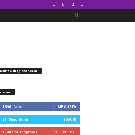
car en Blogistar.com
guenos
1,396
Fans
ME GUSTA
24
Seguidores
SEGUIR
10,400
Suscriptores
SUSCRIBIRTE