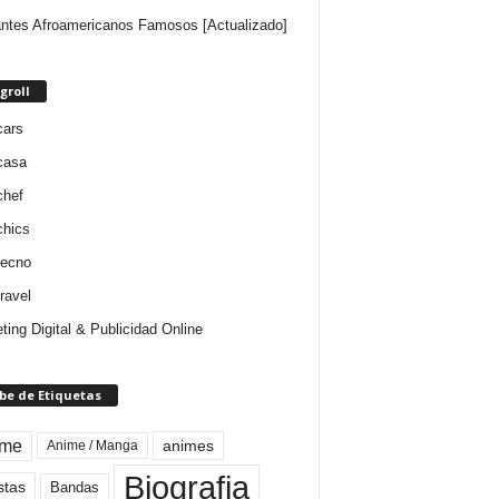
ntes Afroamericanos Famosos [Actualizado]
groll
cars
casa
chef
chics
tecno
ravel
ting Digital & Publicidad Online
be de Etiquetas
ime
animes
Anime / Manga
Biografia
stas
Bandas