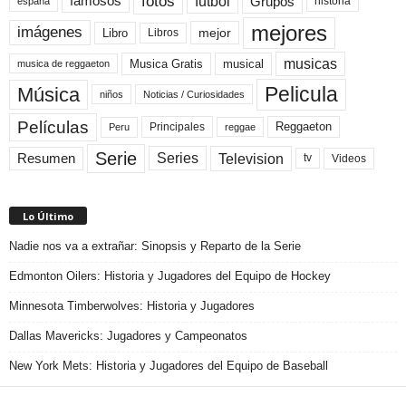
fotos
futbol
Grupos
famosos
historia
españa
mejores
imágenes
mejor
Libro
Libros
musicas
Musica Gratis
musical
musica de reggaeton
Pelicula
Música
niños
Noticias / Curiosidades
Películas
Reggaeton
Principales
Peru
reggae
Serie
Television
Series
Resumen
Videos
tv
Lo Último
Nadie nos va a extrañar: Sinopsis y Reparto de la Serie
Edmonton Oilers: Historia y Jugadores del Equipo de Hockey
Minnesota Timberwolves: Historia y Jugadores
Dallas Mavericks: Jugadores y Campeonatos
New York Mets: Historia y Jugadores del Equipo de Baseball