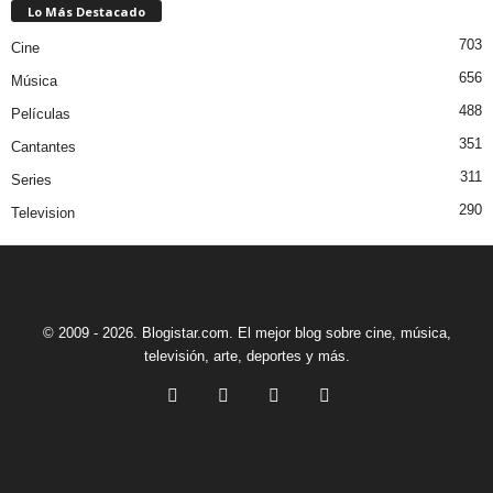
Lo Más Destacado
703
Cine
656
Música
488
Películas
351
Cantantes
311
Series
290
Television
© 2009 - 2026. Blogistar.com. El mejor blog sobre cine, música,
televisión, arte, deportes y más.