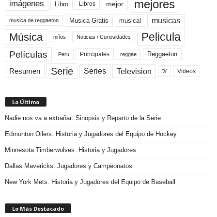
mejores
imágenes
mejor
Libro
Libros
musicas
Musica Gratis
musical
musica de reggaeton
Pelicula
Música
niños
Noticias / Curiosidades
Películas
Reggaeton
Principales
Peru
reggae
Serie
Television
Series
Resumen
Videos
tv
Lo Último
Nadie nos va a extrañar: Sinopsis y Reparto de la Serie
Edmonton Oilers: Historia y Jugadores del Equipo de Hockey
Minnesota Timberwolves: Historia y Jugadores
Dallas Mavericks: Jugadores y Campeonatos
New York Mets: Historia y Jugadores del Equipo de Baseball
Lo Más Destacado