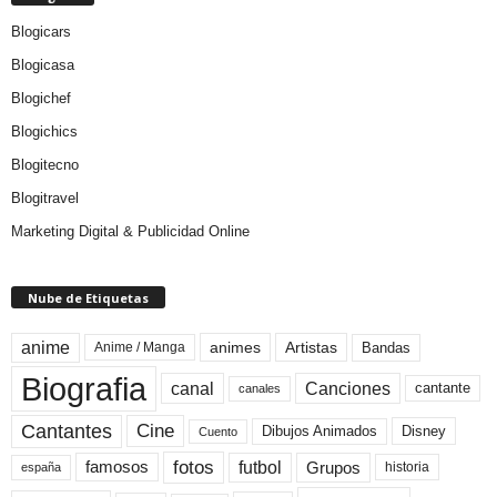
Blogicars
Blogicasa
Blogichef
Blogichics
Blogitecno
Blogitravel
Marketing Digital & Publicidad Online
Nube de Etiquetas
anime
animes
Artistas
Bandas
Anime / Manga
Biografia
canal
Canciones
cantante
canales
Cine
Cantantes
Dibujos Animados
Disney
Cuento
fotos
futbol
Grupos
famosos
historia
españa