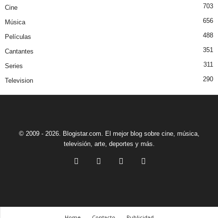
703
Cine
656
Música
488
Películas
351
Cantantes
311
Series
290
Television
© 2009 - 2026. Blogistar.com. El mejor blog sobre cine, música,
televisión, arte, deportes y más.
Home
Contacto
Publicidad