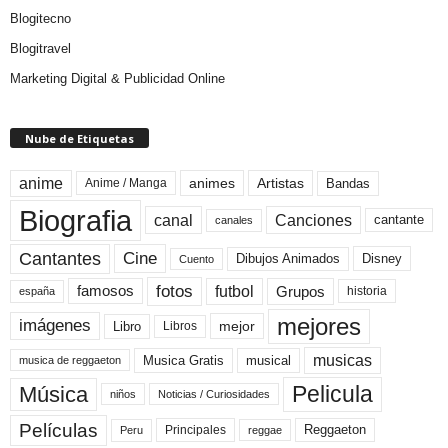
Blogitecno
Blogitravel
Marketing Digital & Publicidad Online
Nube de Etiquetas
anime
animes
Artistas
Bandas
Anime / Manga
Biografia
canal
Canciones
cantante
canales
Cine
Cantantes
Dibujos Animados
Disney
Cuento
fotos
futbol
Grupos
famosos
historia
españa
mejores
imágenes
mejor
Libro
Libros
musicas
Musica Gratis
musical
musica de reggaeton
Pelicula
Música
niños
Noticias / Curiosidades
Películas
Reggaeton
Principales
Peru
reggae