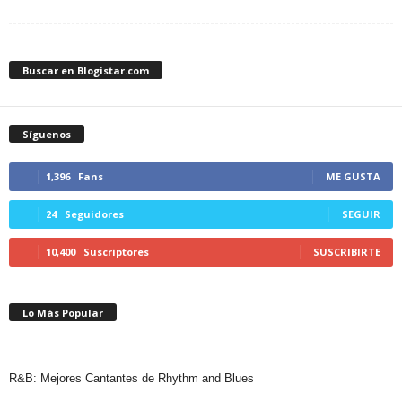
Buscar en Blogistar.com
Síguenos
1,396
Fans
ME GUSTA
24
Seguidores
SEGUIR
10,400
Suscriptores
SUSCRIBIRTE
Lo Más Popular
R&B: Mejores Cantantes de Rhythm and Blues