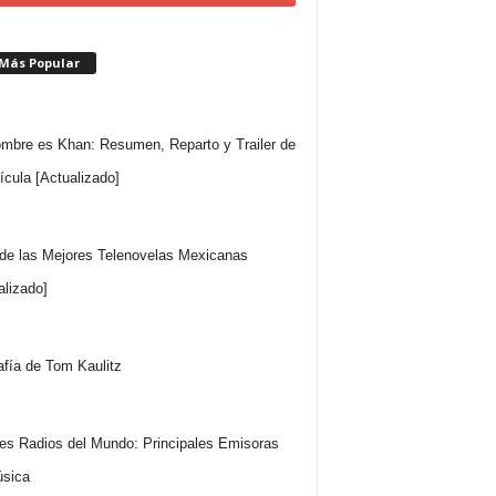
 Más Popular
mbre es Khan: Resumen, Reparto y Trailer de
lícula [Actualizado]
 de las Mejores Telenovelas Mexicanas
alizado]
afía de Tom Kaulitz
es Radios del Mundo: Principales Emisoras
sica