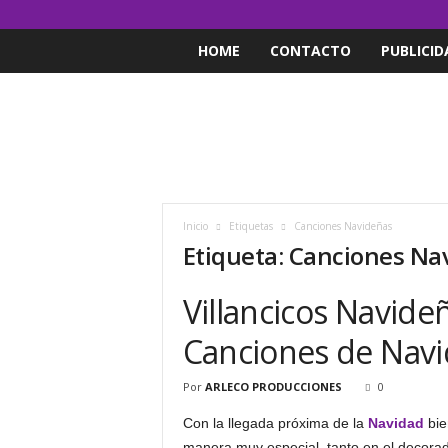
HOME
CONTACTO
PUBLICID
Inicio
Etiquetas
Canciones Navideñas
Etiqueta: Canciones Na
Villancicos Navide
Canciones de Nav
Por
ARLECO PRODUCCIONES
0
Con la llegada próxima de la
Navidad
bie
manera muy especial, tanto en el decorad