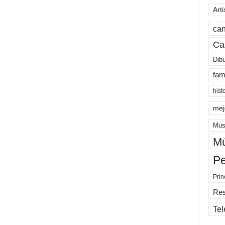
Arti
can
Ca
Dib
fam
hist
mej
Mus
Mú
Pe
Prin
Re
Tel