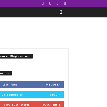
car en Blogistar.com
guenos
1,396
Fans
ME GUSTA
24
Seguidores
SEGUIR
10,400
Suscriptores
SUSCRIBIRTE