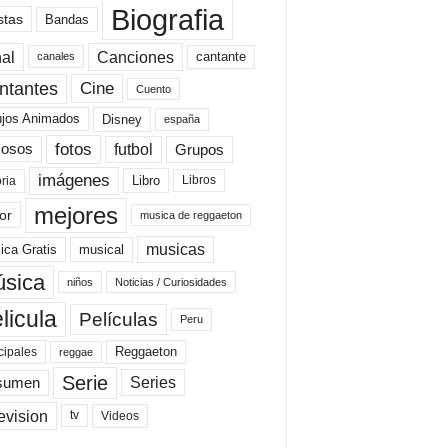
Biografia
stas
Bandas
al
Canciones
cantante
canales
Cine
ntantes
Cuento
ujos Animados
Disney
españa
fotos
futbol
Grupos
osos
imágenes
Libro
oria
Libros
mejores
or
musica de reggaeton
musicas
ica Gratis
musical
sica
niños
Noticias / Curiosidades
licula
Películas
Peru
Reggaeton
cipales
reggae
Serie
Series
sumen
evision
Videos
tv