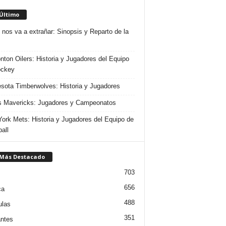
 Último
 nos va a extrañar: Sinopsis y Reparto de la
ton Oilers: Historia y Jugadores del Equipo
ockey
sota Timberwolves: Historia y Jugadores
s Mavericks: Jugadores y Campeonatos
ork Mets: Historia y Jugadores del Equipo de
all
 Más Destacado
703
656
ca
488
ulas
351
ntes