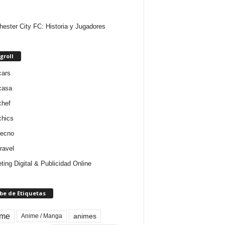
ester City FC: Historia y Jugadores
groll
cars
casa
chef
chics
tecno
ravel
ting Digital & Publicidad Online
be de Etiquetas
ime
animes
Anime / Manga