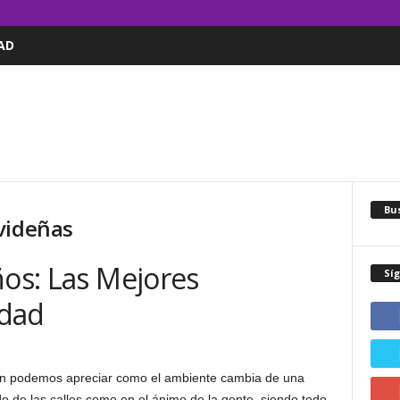
AD
Bus
videñas
ños: Las Mejores
Sí
idad
n podemos apreciar como el ambiente cambia de una
o de las calles como en el ánimo de la gente, siendo todo