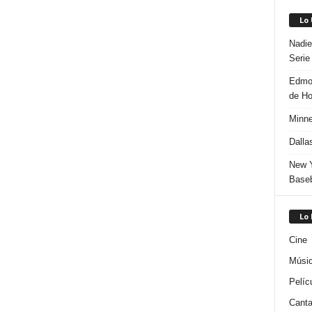
Lo
Nadie
Serie
Edmon
de H
Minne
Dalla
New Y
Baseb
Lo
Cine
Músi
Pelíc
Canta