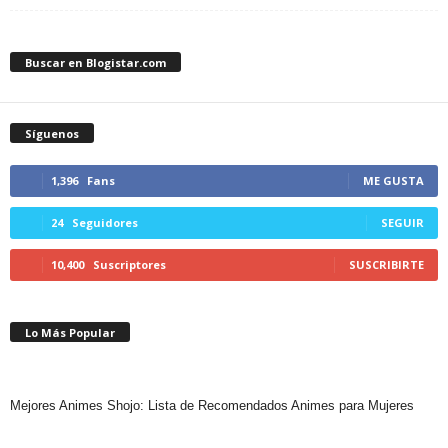
Buscar en Blogistar.com
Síguenos
1,396
Fans
ME GUSTA
24
Seguidores
SEGUIR
10,400
Suscriptores
SUSCRIBIRTE
Lo Más Popular
Mejores Animes Shojo: Lista de Recomendados Animes para Mujeres