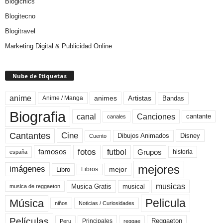
Blogichics
Blogitecno
Blogitravel
Marketing Digital & Publicidad Online
Nube de Etiquetas
anime
animes
Artistas
Bandas
Anime / Manga
Biografia
canal
Canciones
cantante
canales
Cine
Cantantes
Dibujos Animados
Disney
Cuento
fotos
futbol
Grupos
famosos
historia
españa
mejores
imágenes
mejor
Libro
Libros
musicas
Musica Gratis
musical
musica de reggaeton
Pelicula
Música
niños
Noticias / Curiosidades
Películas
Reggaeton
Principales
Peru
reggae