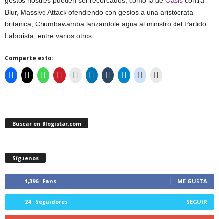
gestos hostiles pueden ser recordados, como la de
Oasis
contra
Blur, Massive Attack ofendiendo con gestos a una aristócrata
británica, Chumbawamba lanzándole agua al ministro del Partido
Laborista, entre varios otros.
Comparte esto:
Buscar en Blogistar.com
Síguenos
1,396
Fans
ME GUSTA
24
Seguidores
SEGUIR