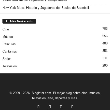
New York Mets: Historia y Jugadores del Equipo de Baseball
Lo Más Destacado
703
Cine
656
Música
488
Películas
351
Cantantes
311
Series
290
Television
© 2009 - 2026. Blogistar.com. El mejor blog sobre cine, música,
televisión, arte, deportes y más.