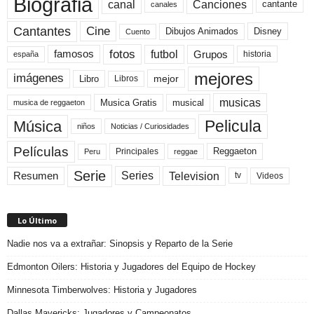
Biografia
canal
Canciones
cantante
canales
Cine
Cantantes
Dibujos Animados
Disney
Cuento
fotos
futbol
Grupos
famosos
historia
españa
mejores
imágenes
mejor
Libro
Libros
musicas
Musica Gratis
musical
musica de reggaeton
Pelicula
Música
niños
Noticias / Curiosidades
Películas
Reggaeton
Principales
Peru
reggae
Serie
Television
Series
Resumen
Videos
tv
Lo Último
Nadie nos va a extrañar: Sinopsis y Reparto de la Serie
Edmonton Oilers: Historia y Jugadores del Equipo de Hockey
Minnesota Timberwolves: Historia y Jugadores
Dallas Mavericks: Jugadores y Campeonatos