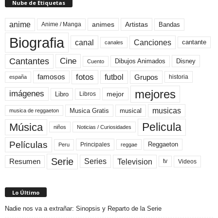
Nube de Etiquetas
anime
animes
Artistas
Bandas
Anime / Manga
Biografia
canal
Canciones
cantante
canales
Cine
Cantantes
Dibujos Animados
Disney
Cuento
fotos
futbol
Grupos
famosos
historia
españa
mejores
imágenes
mejor
Libro
Libros
musicas
Musica Gratis
musical
musica de reggaeton
Pelicula
Música
niños
Noticias / Curiosidades
Películas
Reggaeton
Principales
Peru
reggae
Serie
Television
Series
Resumen
Videos
tv
Lo Último
Nadie nos va a extrañar: Sinopsis y Reparto de la Serie