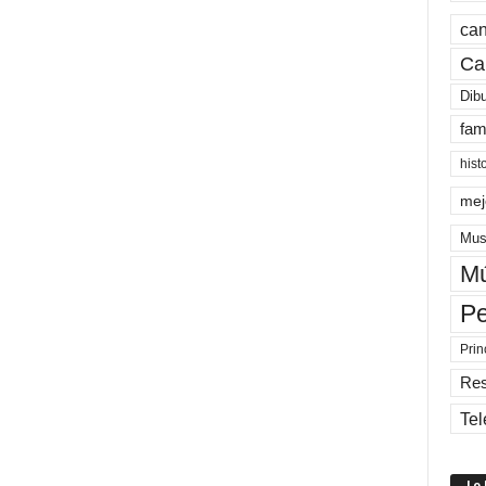
can
Ca
Dib
fam
hist
mej
Mus
Mú
Pe
Prin
Re
Tel
Lo