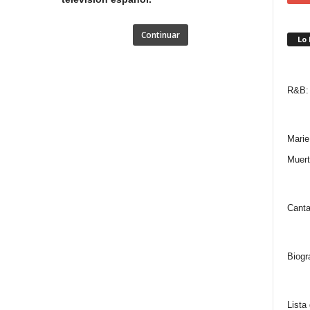
Continuar
Lo
R&B: 
Marie
Muert
Canta
Biogr
Lista