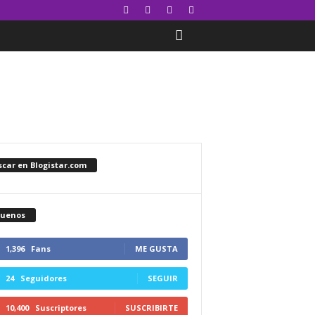
car en Blogistar.com
guenos
1,396
Fans
ME GUSTA
24
Seguidores
SEGUIR
10,400
Suscriptores
SUSCRIBIRTE