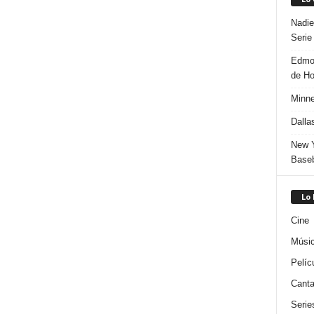
Nadie
Serie
Edmon
de H
Minne
Dalla
New Y
Baseb
Lo
Cine
Músi
Pelíc
Canta
Serie