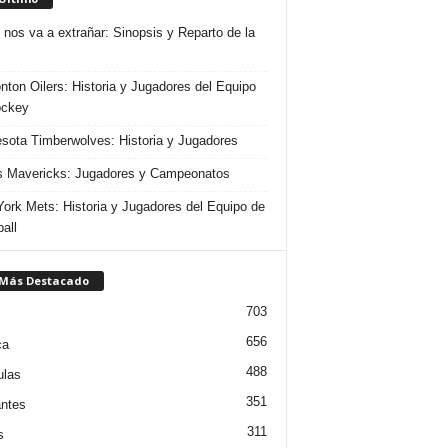
 nos va a extrañar: Sinopsis y Reparto de la
ton Oilers: Historia y Jugadores del Equipo
ockey
sota Timberwolves: Historia y Jugadores
s Mavericks: Jugadores y Campeonatos
ork Mets: Historia y Jugadores del Equipo de
all
 Más Destacado
703
656
ca
488
ulas
351
ntes
311
s