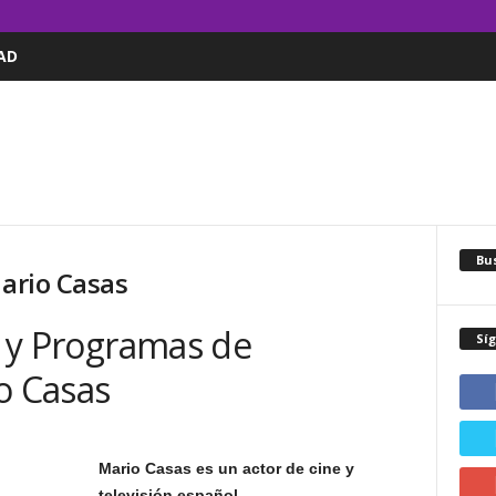
AD
Bus
Mario Casas
as y Programas de
Sí
o Casas
Mario Casas es un actor de cine y
televisión español.