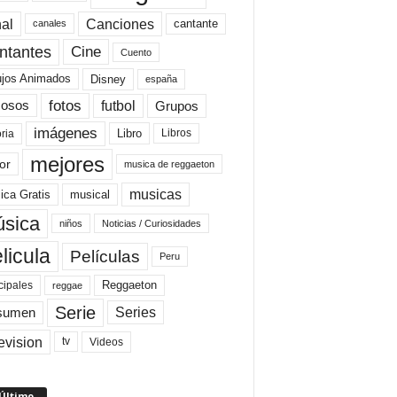
al
Canciones
cantante
canales
Cine
ntantes
Cuento
ujos Animados
Disney
españa
fotos
futbol
Grupos
osos
imágenes
Libro
oria
Libros
mejores
or
musica de reggaeton
musicas
ica Gratis
musical
sica
niños
Noticias / Curiosidades
licula
Películas
Peru
Reggaeton
cipales
reggae
Serie
Series
sumen
evision
Videos
tv
 Último