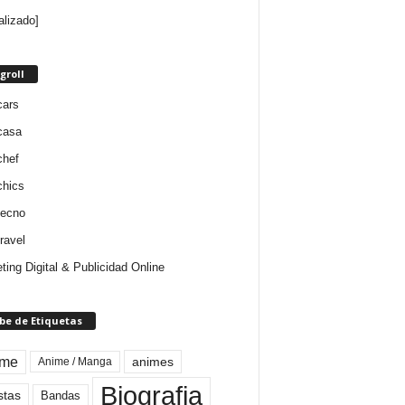
alizado]
groll
cars
casa
chef
chics
tecno
ravel
ting Digital & Publicidad Online
be de Etiquetas
ime
animes
Anime / Manga
Biografia
stas
Bandas