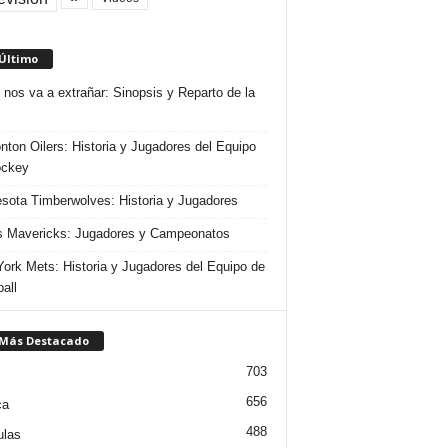
 Último
 nos va a extrañar: Sinopsis y Reparto de la
ton Oilers: Historia y Jugadores del Equipo
ockey
sota Timberwolves: Historia y Jugadores
s Mavericks: Jugadores y Campeonatos
ork Mets: Historia y Jugadores del Equipo de
all
 Más Destacado
703
656
ca
488
ulas