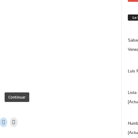
Lo
Salse
Venez
Luis 
Lista
Continuar
[Actu
Humbe
[Actu