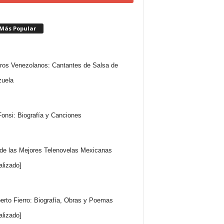
 Más Popular
ros Venezolanos: Cantantes de Salsa de
uela
Fonsi: Biografía y Canciones
 de las Mejores Telenovelas Mexicanas
alizado]
rto Fierro: Biografía, Obras y Poemas
alizado]