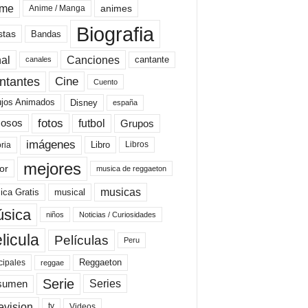
ime
animes
Anime / Manga
Biografia
stas
Bandas
al
Canciones
cantante
canales
Cine
ntantes
Cuento
ujos Animados
Disney
españa
fotos
futbol
Grupos
osos
imágenes
Libro
oria
Libros
mejores
or
musica de reggaeton
musicas
ica Gratis
musical
sica
niños
Noticias / Curiosidades
licula
Películas
Peru
Reggaeton
cipales
reggae
Serie
Series
sumen
evision
Videos
tv