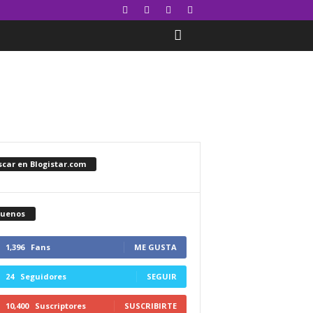
car en Blogistar.com
guenos
1,396
Fans
ME GUSTA
24
Seguidores
SEGUIR
10,400
Suscriptores
SUSCRIBIRTE