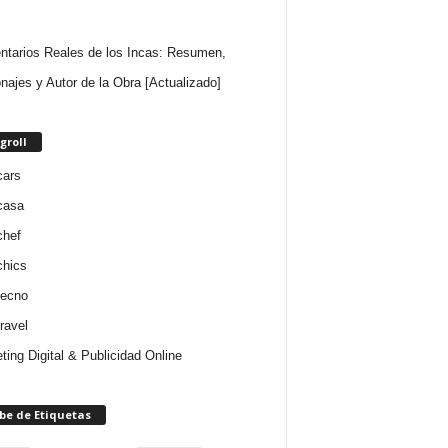
tarios Reales de los Incas: Resumen,
najes y Autor de la Obra [Actualizado]
groll
cars
casa
chef
chics
tecno
ravel
ting Digital & Publicidad Online
be de Etiquetas