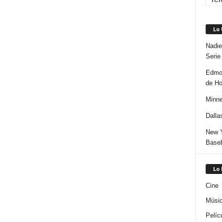
Lo
Nadie
Serie
Edmon
de H
Minne
Dalla
New Y
Baseb
Lo
Cine
Músi
Pelíc