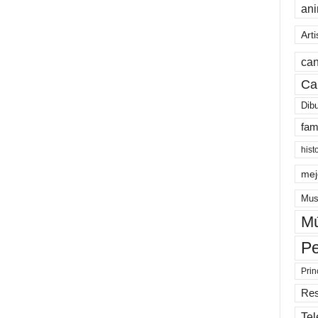
an
Arti
can
Ca
Dib
fam
hist
mej
Mus
Mú
Pe
Prin
Re
Tel