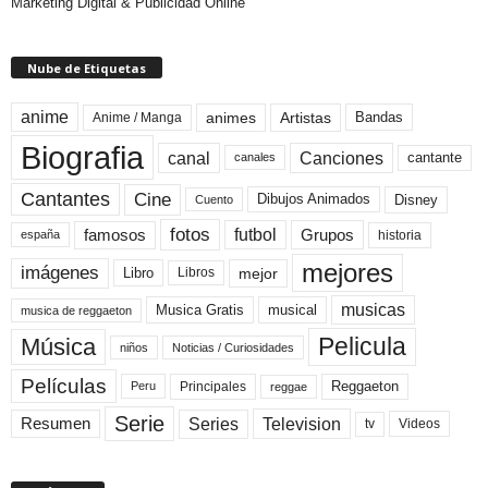
Marketing Digital & Publicidad Online
Nube de Etiquetas
anime
animes
Artistas
Bandas
Anime / Manga
Biografia
canal
Canciones
cantante
canales
Cine
Cantantes
Dibujos Animados
Disney
Cuento
fotos
futbol
Grupos
famosos
historia
españa
mejores
imágenes
mejor
Libro
Libros
musicas
Musica Gratis
musical
musica de reggaeton
Pelicula
Música
niños
Noticias / Curiosidades
Películas
Reggaeton
Principales
Peru
reggae
Serie
Television
Series
Resumen
Videos
tv