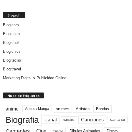
Blogroll
Blogicars
Blogicasa
Blogichef
Blogichics
Blogitecno
Blogitravel
Marketing Digital & Publicidad Online
Nube de Etiquetas
anime
animes
Artistas
Bandas
Anime / Manga
Biografia
canal
Canciones
cantante
canales
Cine
Cantantes
Dibujos Animados
Disney
Cuento