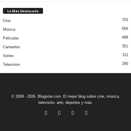
Lo Más Destacado
703
Cine
656
Música
488
Películas
351
Cantantes
311
Series
290
Television
© 2009 - 2026. Blogistar.com. El mejor blog sobre cine, música,
televisión, arte, deportes y más.