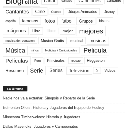
Biografia
canal
Canciones
cantante
canales
Cine
Cantantes
Dibujos Animados
Disney
Cuento
fotos
futbol
Grupos
famosos
historia
españa
mejores
imágenes
mejor
Libro
Libros
musicas
Musica Gratis
musical
musica de reggaeton
Pelicula
Música
niños
Noticias / Curiosidades
Películas
Reggaeton
Principales
Peru
reggae
Serie
Television
Series
Resumen
Videos
tv
Lo Último
Nadie nos va a extrañar: Sinopsis y Reparto de la Serie
Edmonton Oilers: Historia y Jugadores del Equipo de Hockey
Minnesota Timberwolves: Historia y Jugadores
Dallas Mavericks: Jugadores y Campeonatos