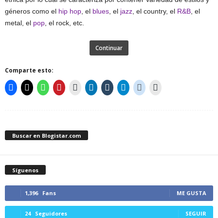
géneros como el
hip hop
, el
blues
, el
jazz
, el country, el
R&B
, el
metal, el
pop
, el rock, etc.
Continuar
Comparte esto:
Buscar en Blogistar.com
Síguenos
1,396
Fans
ME GUSTA
24
Seguidores
SEGUIR