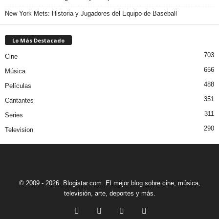
New York Mets: Historia y Jugadores del Equipo de Baseball
Lo Más Destacado
703
Cine
656
Música
488
Películas
351
Cantantes
311
Series
290
Television
© 2009 - 2026. Blogistar.com. El mejor blog sobre cine, música,
televisión, arte, deportes y más.