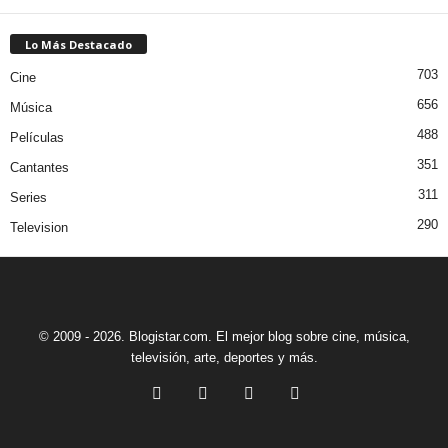
Lo Más Destacado
703
Cine
656
Música
488
Películas
351
Cantantes
311
Series
290
Television
© 2009 - 2026. Blogistar.com. El mejor blog sobre cine, música,
televisión, arte, deportes y más.