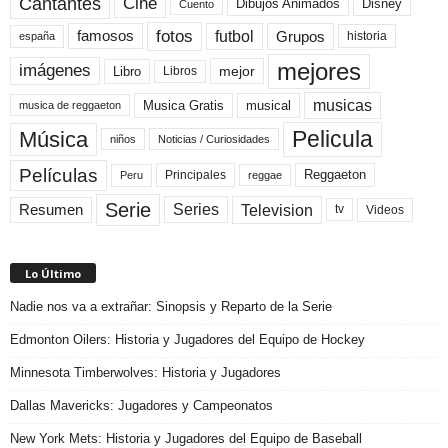
Cine
Cantantes
Dibujos Animados
Disney
Cuento
fotos
futbol
Grupos
famosos
historia
españa
mejores
imágenes
mejor
Libro
Libros
musicas
Musica Gratis
musical
musica de reggaeton
Pelicula
Música
niños
Noticias / Curiosidades
Películas
Reggaeton
Principales
Peru
reggae
Serie
Television
Series
Resumen
Videos
tv
Lo Último
Nadie nos va a extrañar: Sinopsis y Reparto de la Serie
Edmonton Oilers: Historia y Jugadores del Equipo de Hockey
Minnesota Timberwolves: Historia y Jugadores
Dallas Mavericks: Jugadores y Campeonatos
New York Mets: Historia y Jugadores del Equipo de Baseball