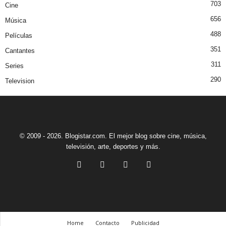
703
Cine
656
Música
488
Películas
351
Cantantes
311
Series
290
Television
© 2009 - 2026. Blogistar.com. El mejor blog sobre cine, música,
televisión, arte, deportes y más.
Home
Contacto
Publicidad