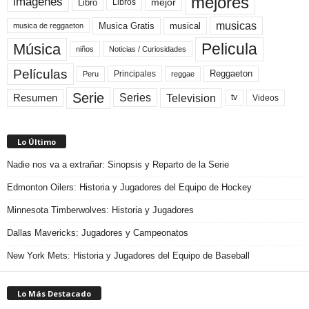
mejores
imágenes
mejor
Libro
Libros
musicas
Musica Gratis
musical
musica de reggaeton
Pelicula
Música
niños
Noticias / Curiosidades
Películas
Reggaeton
Principales
Peru
reggae
Serie
Television
Series
Resumen
Videos
tv
Lo Último
Nadie nos va a extrañar: Sinopsis y Reparto de la Serie
Edmonton Oilers: Historia y Jugadores del Equipo de Hockey
Minnesota Timberwolves: Historia y Jugadores
Dallas Mavericks: Jugadores y Campeonatos
New York Mets: Historia y Jugadores del Equipo de Baseball
Lo Más Destacado