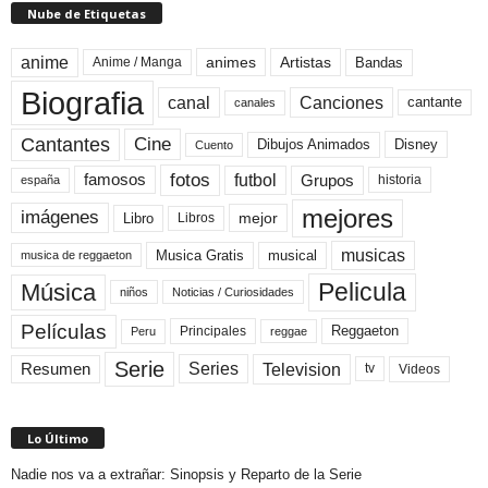
Nube de Etiquetas
anime
animes
Artistas
Bandas
Anime / Manga
Biografia
canal
Canciones
cantante
canales
Cine
Cantantes
Dibujos Animados
Disney
Cuento
fotos
futbol
Grupos
famosos
historia
españa
mejores
imágenes
mejor
Libro
Libros
musicas
Musica Gratis
musical
musica de reggaeton
Pelicula
Música
niños
Noticias / Curiosidades
Películas
Reggaeton
Principales
Peru
reggae
Serie
Television
Series
Resumen
Videos
tv
Lo Último
Nadie nos va a extrañar: Sinopsis y Reparto de la Serie