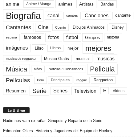
anime
animes
Artistas
Bandas
Anime / Manga
Biografia
canal
Canciones
cantante
canales
Cine
Cantantes
Dibujos Animados
Disney
Cuento
fotos
futbol
Grupos
famosos
historia
españa
mejores
imágenes
mejor
Libro
Libros
musicas
Musica Gratis
musical
musica de reggaeton
Pelicula
Música
niños
Noticias / Curiosidades
Películas
Reggaeton
Principales
Peru
reggae
Serie
Television
Series
Resumen
Videos
tv
Lo Último
Nadie nos va a extrañar: Sinopsis y Reparto de la Serie
Edmonton Oilers: Historia y Jugadores del Equipo de Hockey