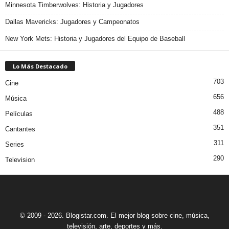
Minnesota Timberwolves: Historia y Jugadores
Dallas Mavericks: Jugadores y Campeonatos
New York Mets: Historia y Jugadores del Equipo de Baseball
Lo Más Destacado
703
Cine
656
Música
488
Películas
351
Cantantes
311
Series
290
Television
© 2009 - 2026. Blogistar.com. El mejor blog sobre cine, música,
televisión, arte, deportes y más.