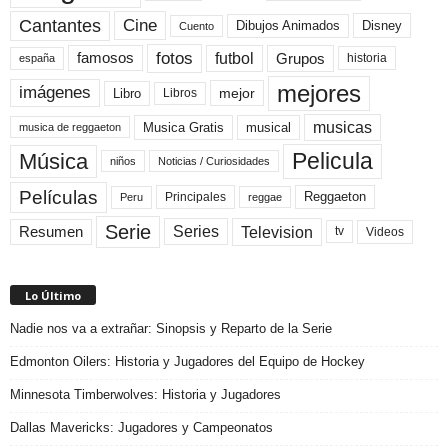
Cine
Cantantes
Dibujos Animados
Disney
Cuento
fotos
futbol
Grupos
famosos
historia
españa
mejores
imágenes
mejor
Libro
Libros
musicas
Musica Gratis
musical
musica de reggaeton
Pelicula
Música
niños
Noticias / Curiosidades
Películas
Reggaeton
Principales
Peru
reggae
Serie
Television
Series
Resumen
Videos
tv
Lo Último
Nadie nos va a extrañar: Sinopsis y Reparto de la Serie
Edmonton Oilers: Historia y Jugadores del Equipo de Hockey
Minnesota Timberwolves: Historia y Jugadores
Dallas Mavericks: Jugadores y Campeonatos