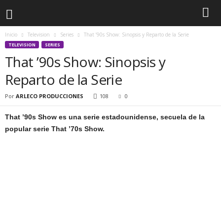
Inicio
Television
Series
That ’90s Show: Sinopsis y Reparto de la Serie
TELEVISION
SERIES
That ’90s Show: Sinopsis y
Reparto de la Serie
Por
ARLECO PRODUCCIONES
108
0
That ’90s Show es una serie estadounidense, secuela de la
popular serie That ’70s Show.