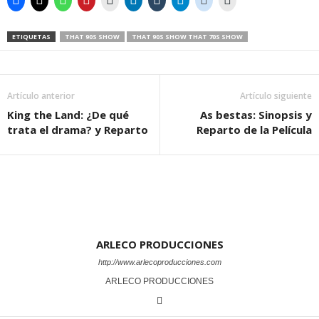
ETIQUETAS
THAT 90S SHOW
THAT 90S SHOW THAT 70S SHOW
Artículo anterior
Artículo siguiente
King the Land: ¿De qué
As bestas: Sinopsis y
trata el drama? y Reparto
Reparto de la Película
ARLECO PRODUCCIONES
http://www.arlecoproducciones.com
ARLECO PRODUCCIONES