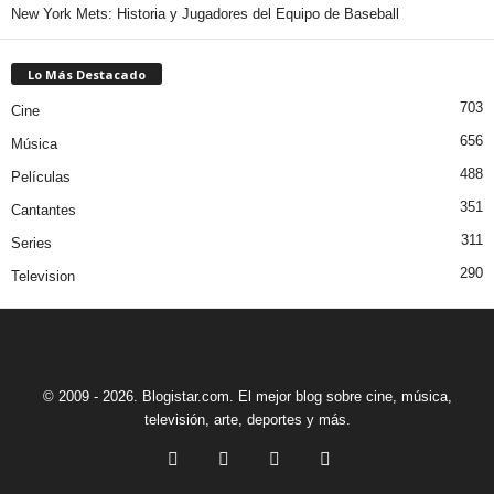
New York Mets: Historia y Jugadores del Equipo de Baseball
Lo Más Destacado
703
Cine
656
Música
488
Películas
351
Cantantes
311
Series
290
Television
© 2009 - 2026. Blogistar.com. El mejor blog sobre cine, música,
televisión, arte, deportes y más.