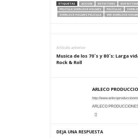
ETIQUETAS
ACCION
DETECTIVES
GUY RITCHI
PELICULA SHERLOCK HOLMES
PELÍCULAS
SHERLO
SHERLOCK HOLMES PELICULA
VER SHERLOCK HOLM
Artículo anterior
Musica de los 70´s y 80´s: Larga vid
Rock & Roll
ARLECO PRODUCCI
http://www.arlecoproduccione
ARLECO PRODUCCIONE
DEJA UNA RESPUESTA