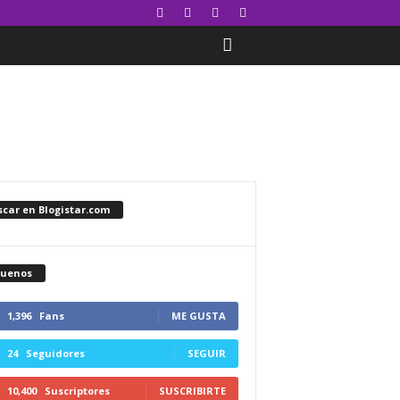
car en Blogistar.com
guenos
1,396
Fans
ME GUSTA
24
Seguidores
SEGUIR
10,400
Suscriptores
SUSCRIBIRTE