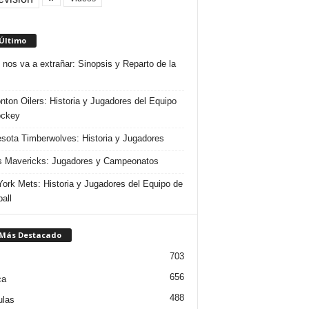
 Último
 nos va a extrañar: Sinopsis y Reparto de la
ton Oilers: Historia y Jugadores del Equipo
ockey
sota Timberwolves: Historia y Jugadores
s Mavericks: Jugadores y Campeonatos
ork Mets: Historia y Jugadores del Equipo de
all
 Más Destacado
703
656
ca
488
ulas