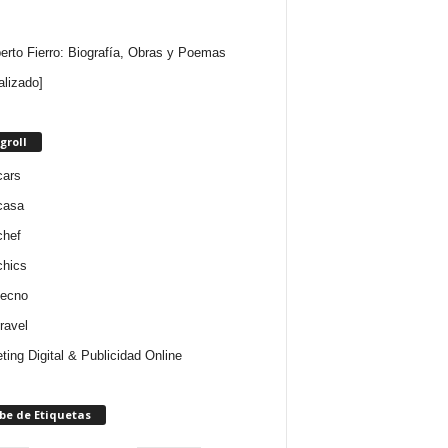
rto Fierro: Biografía, Obras y Poemas
alizado]
groll
cars
casa
chef
chics
tecno
ravel
ting Digital & Publicidad Online
be de Etiquetas