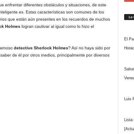
ue enfrentar diferentes obstáculos y situaciones, de este
teligente es. Estas características son comunes de los
Lo
rios que están aún presentes en los recuerdos de muchos
ck Holmes
logran cautivar al igual como lo hizo el
El Pa
 famoso
detective Sherlock Holmes
? Así no haya sido por
Horac
saber de él por otros medios, principalmente por diversos
Salse
Venez
Luis 
Lista
[Actu