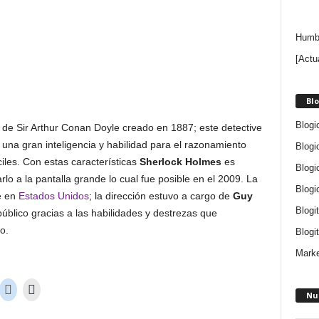
Humbe
[Actu
Blo
Blogi
o de Sir Arthur Conan Doyle creado en 1887; este detective
una gran inteligencia y habilidad para el razonamiento
Blogi
iles. Con estas características
Sherlock Holmes
es
Blogi
lo a la pantalla grande lo cual fue posible en el 2009. La
Blogi
e en
Estados Unidos
; la dirección estuvo a cargo de
Guy
Blogi
público gracias a las habilidades y destrezas que
o.
Blogit
Marke
Nu