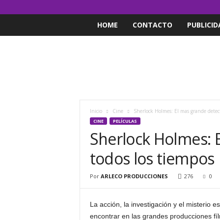
HOME
CONTACTO
PUBLICID
Inicio
Cine
Sherlock Holmes: El mas grande detect
CINE
PELÍCULAS
Sherlock Holmes: 
todos los tiempos
Por
ARLECO PRODUCCIONES
276
0
La acción, la investigación y el misterio 
encontrar en las grandes producciones fíl