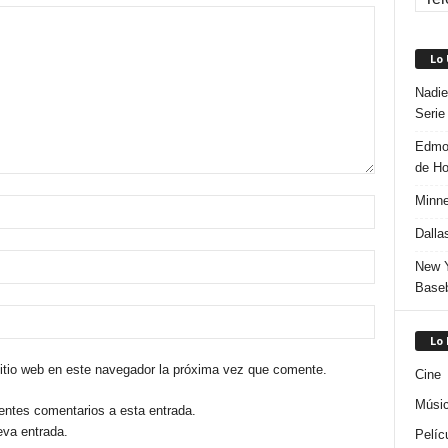
Lo
Nadie
Serie
Edmon
de H
Minne
Dalla
New Y
Baseb
Lo
sitio web en este navegador la próxima vez que comente.
Cine
Músi
ientes comentarios a esta entrada.
eva entrada.
Pelíc