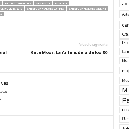
an
E
HOLMES SHERLOCK
MISTERIO
PELICULA
CK HOLMES 2010
SHERLOCK HOLMES LATINO
SHERLOCK HOLMES ONLINE
ES
Arti
can
Ca
Dib
Artículo siguiente
a al
Kate Moss: La Antimodelo de los 90
fam
hist
mej
Mus
ONES
Mú
s.com
Pe
S
Prin
Re
Tel