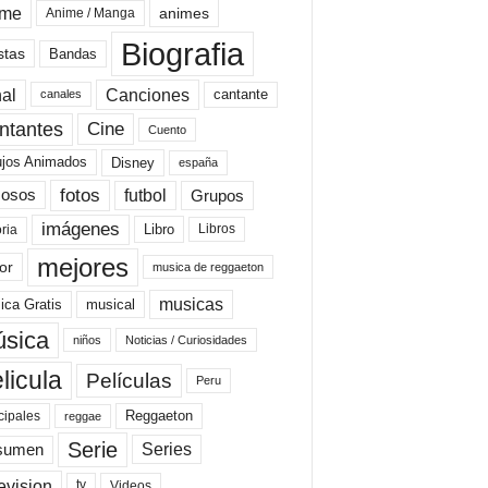
ime
animes
Anime / Manga
Biografia
stas
Bandas
al
Canciones
cantante
canales
Cine
ntantes
Cuento
ujos Animados
Disney
españa
fotos
futbol
Grupos
osos
imágenes
Libro
oria
Libros
mejores
or
musica de reggaeton
musicas
ica Gratis
musical
sica
niños
Noticias / Curiosidades
licula
Películas
Peru
Reggaeton
cipales
reggae
Serie
Series
sumen
evision
Videos
tv