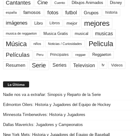
Cine
Cantantes
Dibujos Animados
Disney
Cuento
fotos
futbol
Grupos
famosos
historia
españa
mejores
imágenes
mejor
Libro
Libros
musicas
Musica Gratis
musical
musica de reggaeton
Pelicula
Música
niños
Noticias / Curiosidades
Películas
Reggaeton
Principales
Peru
reggae
Serie
Television
Series
Resumen
Videos
tv
Lo Último
Nadie nos va a extrañar: Sinopsis y Reparto de la Serie
Edmonton Oilers: Historia y Jugadores del Equipo de Hockey
Minnesota Timberwolves: Historia y Jugadores
Dallas Mavericks: Jugadores y Campeonatos
New York Mets: Historia y Jugadores del Equipo de Baseball