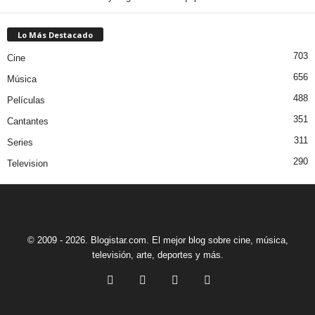
Lo Más Destacado
703
Cine
656
Música
488
Películas
351
Cantantes
311
Series
290
Television
© 2009 - 2026. Blogistar.com. El mejor blog sobre cine, música,
televisión, arte, deportes y más.