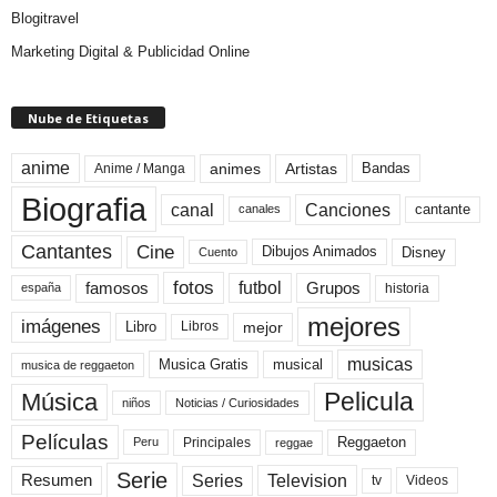
Blogitravel
Marketing Digital & Publicidad Online
Nube de Etiquetas
anime
animes
Artistas
Bandas
Anime / Manga
Biografia
canal
Canciones
cantante
canales
Cine
Cantantes
Dibujos Animados
Disney
Cuento
fotos
futbol
Grupos
famosos
historia
españa
mejores
imágenes
mejor
Libro
Libros
musicas
Musica Gratis
musical
musica de reggaeton
Pelicula
Música
niños
Noticias / Curiosidades
Películas
Reggaeton
Principales
Peru
reggae
Serie
Television
Series
Resumen
Videos
tv