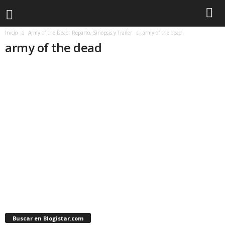
Inicio
Army of the Dead: Reparto, Sinopsis y Trailer
army of the dead
army of the dead
Buscar en Blogistar.com