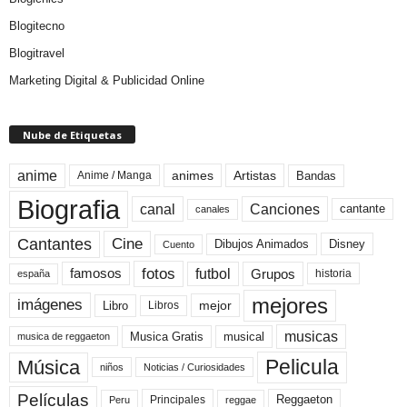
Blogitecno
Blogitravel
Marketing Digital & Publicidad Online
Nube de Etiquetas
anime
animes
Artistas
Bandas
Anime / Manga
Biografia
canal
Canciones
cantante
canales
Cine
Cantantes
Dibujos Animados
Disney
Cuento
fotos
futbol
Grupos
famosos
historia
españa
mejores
imágenes
mejor
Libro
Libros
musicas
Musica Gratis
musical
musica de reggaeton
Pelicula
Música
niños
Noticias / Curiosidades
Películas
Reggaeton
Principales
Peru
reggae