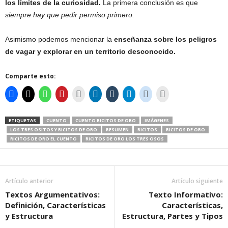
los límites de la curiosidad.
La primera conclusión es que
siempre hay que pedir permiso primero.
Asimismo podemos mencionar la
enseñanza sobre los peligros
de vagar y explorar en un territorio desconocido.
Comparte esto:
ETIQUETAS
CUENTO
CUENTO RICITOS DE ORO
IMÁGENES
LOS TRES OSITOS Y RICITOS DE ORO
RESUMEN
RICITOS
RICITOS DE ORO
RICITOS DE ORO EL CUENTO
RICITOS DE ORO LOS TRES OSOS
Artículo anterior
Artículo siguiente
Textos Argumentativos:
Texto Informativo:
Definición, Características
Características,
y Estructura
Estructura, Partes y Tipos