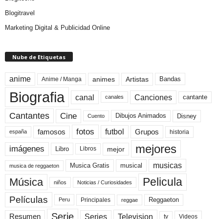
Blogitravel
Marketing Digital & Publicidad Online
Nube de Etiquetas
anime
animes
Artistas
Bandas
Anime / Manga
Biografia
canal
Canciones
cantante
canales
Cine
Cantantes
Dibujos Animados
Disney
Cuento
fotos
futbol
Grupos
famosos
historia
españa
mejores
imágenes
mejor
Libro
Libros
musicas
Musica Gratis
musical
musica de reggaeton
Pelicula
Música
niños
Noticias / Curiosidades
Películas
Reggaeton
Principales
Peru
reggae
Serie
Television
Series
Resumen
Videos
tv