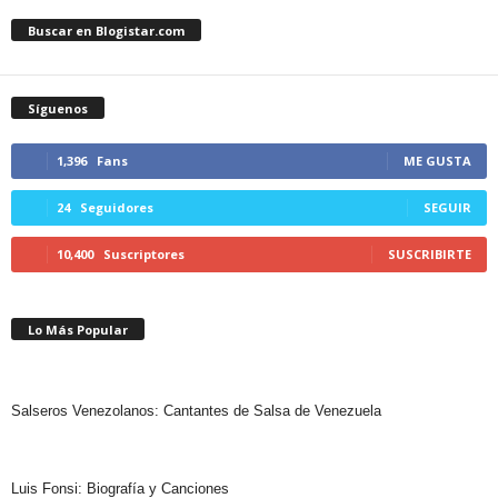
Buscar en Blogistar.com
Síguenos
1,396
Fans
ME GUSTA
24
Seguidores
SEGUIR
10,400
Suscriptores
SUSCRIBIRTE
Lo Más Popular
Salseros Venezolanos: Cantantes de Salsa de Venezuela
Luis Fonsi: Biografía y Canciones