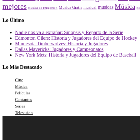
mejores
Música
musicas
Musica Gratis
musical
musica de reggaeton
ni
Lo Último
Nadie nos va a extrañar: Sinopsis y Reparto de la Serie
Edmonton Oilers: Historia y Jugadores del Equipo de Hockey
Minnesota Timberwolves: Historia y Jugadores
Dallas Mavericks: Jugadores y Campeonatos
New York Mets: Historia y Jugadores del Equipo de Baseball
Lo Más Destacado
Cine
Música
Películas
Cantantes
Series
Television