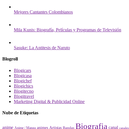
Mejores Cantantes Colombianos
Mila Kunis: Biografía, Películas y Programas de Televisión
Sasuke: La Antitesis de Naruto
Blogroll
Blogicars
Blogicasa
Blogichef
Blogichics
Blogitecno
Blogitravel
Marketing Digital & Publicidad Online
Nube de Etiquetas
Biografia
canal
anime
animes
Artistas
Bandas
Anime / Manga
canales