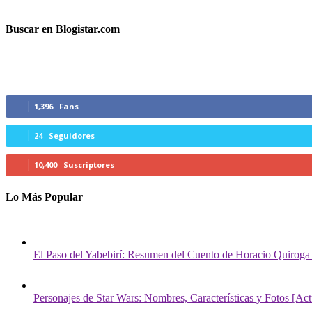
Buscar en Blogistar.com
Síguenos
1,396
Fans
24
Seguidores
10,400
Suscriptores
Lo Más Popular
El Paso del Yabebirí: Resumen del Cuento de Horacio Quiroga
Personajes de Star Wars: Nombres, Características y Fotos [Act