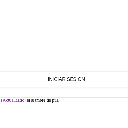
RECUPERACIÓN DE CONTRASEÑA
REGISTRARSE
¡Bienvenido!
Ingrese a su cuenta
¿Olvidaste tu contraseña?
 [Actualizado]
el alambre de pua
Recupera tu contraseña