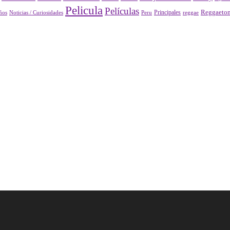
Pelicula
Películas
Principales
Reggaeto
Peru
reggae
ños
Noticias / Curiosidades