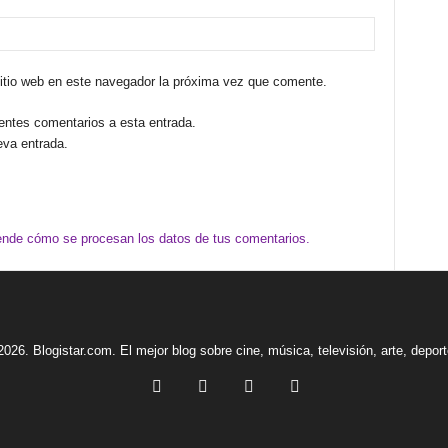
sitio web en este navegador la próxima vez que comente.
ientes comentarios a esta entrada.
eva entrada.
nde cómo se procesan los datos de tus comentarios.
2026. Blogistar.com. El mejor blog sobre cine, música, televisión, arte, depor