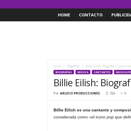
HOME
CONTACTO
PUBLICID
Inicio
Biografías
Billie Eilish: Biografía y Canciones
BIOGRAFÍAS
MÚSICA
CANTANTES
MUSICA P
Billie Eilish: Biogr
Por
ARLECO PRODUCCIONES
726
0
Billie Eilish es una cantante y compo
considerada como «
el icono pop que defi