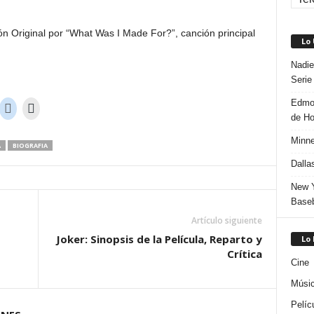
n Original por “What Was I Made For?”, canción principal
Lo
Nadie
Serie
Edmon
de H
Minne
A
BIOGRAFIA
Dalla
New Y
Baseb
Artículo siguiente
Joker: Sinopsis de la Película, Reparto y
Lo
Crítica
Cine
Músi
Pelíc