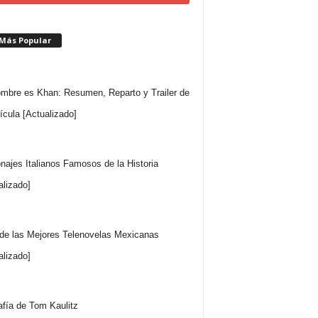
 Más Popular
mbre es Khan: Resumen, Reparto y Trailer de
lícula [Actualizado]
najes Italianos Famosos de la Historia
alizado]
 de las Mejores Telenovelas Mexicanas
alizado]
afía de Tom Kaulitz