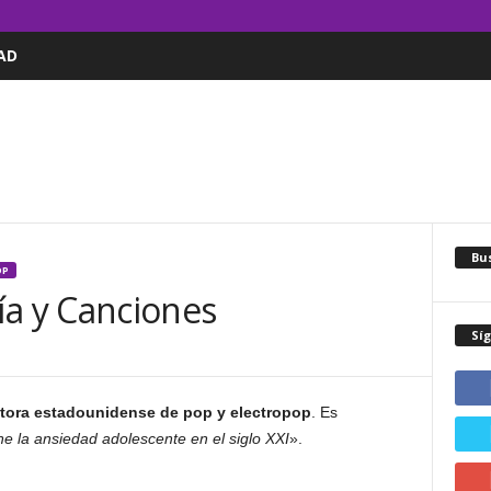
AD
Bus
OP
afía y Canciones
Sí
sitora estadounidense de pop y electropop
. Es
ne la ansiedad adolescente en el siglo XXI
».