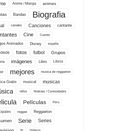
ime
animes
Anime / Manga
Biografia
stas
Bandas
al
Canciones
cantante
canales
Cine
ntantes
Cuento
ujos Animados
Disney
españa
fotos
futbol
Grupos
osos
imágenes
Libro
oria
Libros
mejores
or
musica de reggaeton
musicas
ica Gratis
musical
sica
niños
Noticias / Curiosidades
licula
Películas
Peru
Reggaeton
cipales
reggae
Serie
Series
sumen
evision
Videos
tv