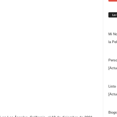
Lo
Mi No
la Pe
Perso
[Actu
Lista
[Actu
Biogr