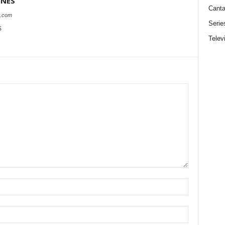
ONES
Canta
s.com
Serie
S
Telev