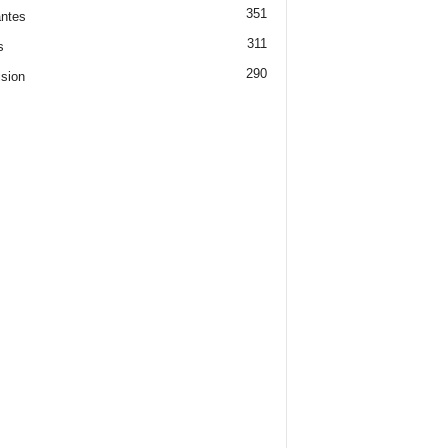
351
ntes
311
s
290
ision