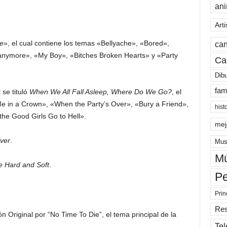
an
Arti
e
», el cual contiene los temas «Bellyache», «Bored»,
can
nymore», «My Boy», «Bitches Broken Hearts» y «Party
Ca
Dib
fam
 se tituló
When We All Fall Asleep, Where Do We Go?
, el
e in a Crown», «When the Party’s Over», «Bury a Friend»,
hist
he Good Girls Go to Hell».
mej
ver
.
Mus
Mú
e Hard and Soft
.
Pe
Prin
Re
 Original por “No Time To Die”, el tema principal de la
Tel