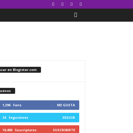
car en Blogistar.com
guenos
1,396
Fans
ME GUSTA
24
Seguidores
SEGUIR
10,400
Suscriptores
SUSCRIBIRTE