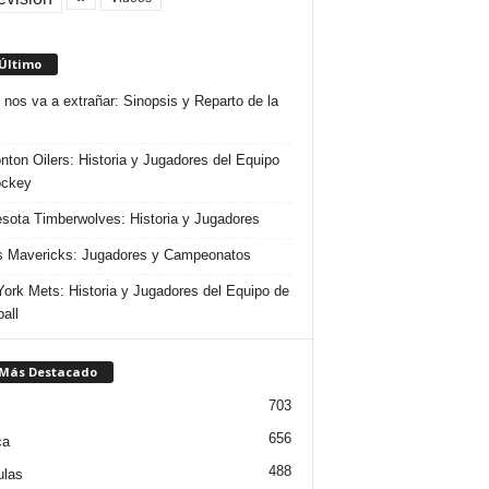
 Último
 nos va a extrañar: Sinopsis y Reparto de la
ton Oilers: Historia y Jugadores del Equipo
ockey
sota Timberwolves: Historia y Jugadores
s Mavericks: Jugadores y Campeonatos
ork Mets: Historia y Jugadores del Equipo de
all
 Más Destacado
703
656
ca
488
ulas