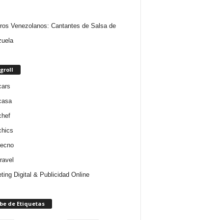
ros Venezolanos: Cantantes de Salsa de
uela
groll
cars
casa
chef
chics
tecno
ravel
ting Digital & Publicidad Online
be de Etiquetas