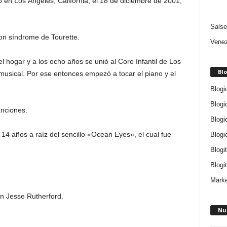
 en Los Ángeles, California, el 18 de diciembre de 2001,
Salse
n síndrome de Tourette.
Venez
l hogar y a los ocho años se unió al Coro Infantil de Los
Blo
musical. Por ese entonces empezó a tocar el piano y el
Blogi
Blogi
anciones.
Blogi
 14 años a raíz del sencillo «Ocean Eyes», el cual fue
Blogi
Blogi
Blogit
Marke
on Jesse Rutherford.
Nu