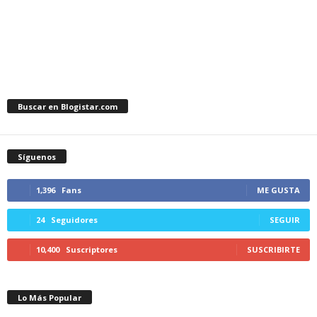
Buscar en Blogistar.com
Síguenos
1,396
Fans
ME GUSTA
24
Seguidores
SEGUIR
10,400
Suscriptores
SUSCRIBIRTE
Lo Más Popular