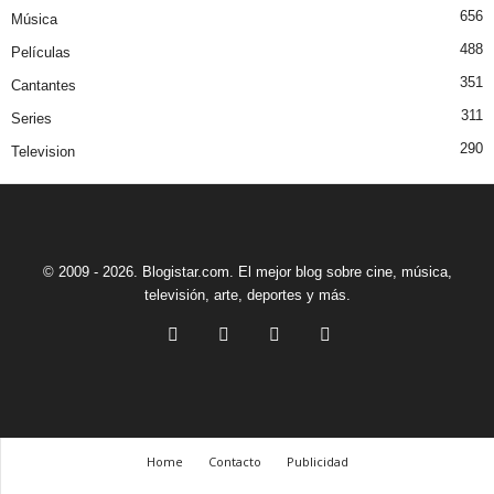
656
Música
488
Películas
351
Cantantes
311
Series
290
Television
© 2009 - 2026. Blogistar.com. El mejor blog sobre cine, música,
televisión, arte, deportes y más.
Home
Contacto
Publicidad