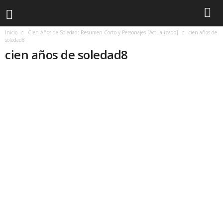
Inicio
Cien Años de Soledad: Resumen Corto y Personajes [Actualizado]
cien años de
soledad8
cien años de soledad8