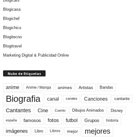
Blogicars
Blogicasa
Blogichef
Blogichics
Blogitecno
Blogitravel
Marketing Digital & Publicidad Online
Nube de Etiquetas
anime
animes
Artistas
Bandas
Anime / Manga
Biografia
canal
Canciones
cantante
canales
Cine
Cantantes
Dibujos Animados
Disney
Cuento
fotos
futbol
Grupos
famosos
historia
españa
mejores
imágenes
mejor
Libro
Libros