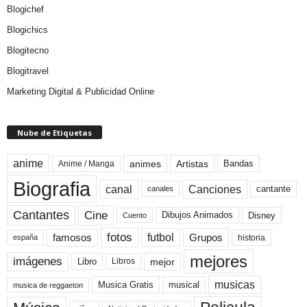
Blogichef
Blogichics
Blogitecno
Blogitravel
Marketing Digital & Publicidad Online
Nube de Etiquetas
anime
animes
Artistas
Bandas
Anime / Manga
Biografia
canal
Canciones
cantante
canales
Cine
Cantantes
Dibujos Animados
Disney
Cuento
fotos
futbol
Grupos
famosos
historia
españa
mejores
imágenes
mejor
Libro
Libros
musicas
Musica Gratis
musical
musica de reggaeton