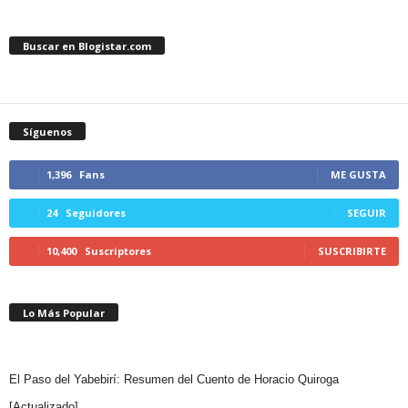
Buscar en Blogistar.com
Síguenos
1,396
Fans
ME GUSTA
24
Seguidores
SEGUIR
10,400
Suscriptores
SUSCRIBIRTE
Lo Más Popular
El Paso del Yabebirí: Resumen del Cuento de Horacio Quiroga
[Actualizado]