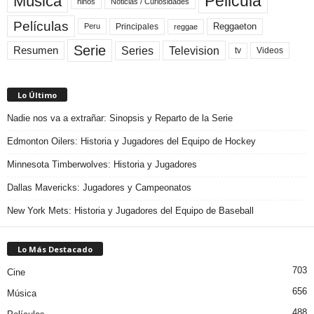
Pelicula
Música
niños
Noticias / Curiosidades
Películas
Reggaeton
Principales
Peru
reggae
Serie
Television
Series
Resumen
Videos
tv
Lo Último
Nadie nos va a extrañar: Sinopsis y Reparto de la Serie
Edmonton Oilers: Historia y Jugadores del Equipo de Hockey
Minnesota Timberwolves: Historia y Jugadores
Dallas Mavericks: Jugadores y Campeonatos
New York Mets: Historia y Jugadores del Equipo de Baseball
Lo Más Destacado
703
Cine
656
Música
488