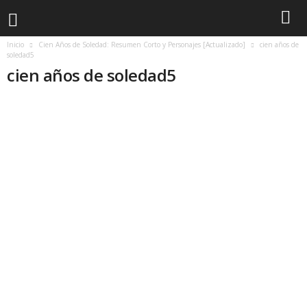
Inicio
Cien Años de Soledad: Resumen Corto y Personajes [Actualizado]
cien años de
soledad5
cien años de soledad5