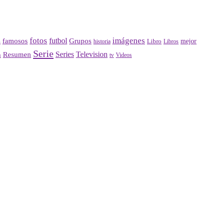
fotos
imágenes
futbol
Grupos
famosos
mejor
Libro
historia
a
Libros
Serie
Series
Television
Resumen
n
Videos
tv