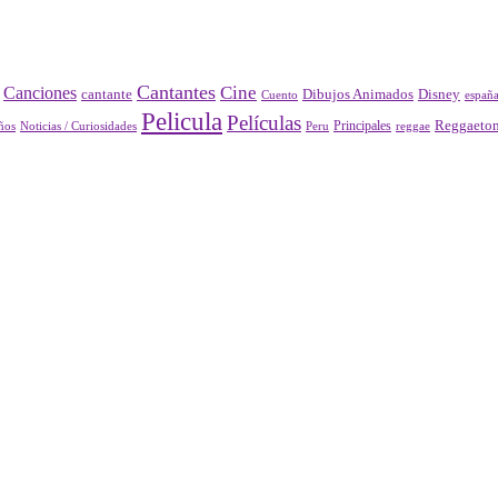
Cantantes
Cine
Canciones
Disney
cantante
Dibujos Animados
Cuento
españ
Pelicula
Películas
Principales
Reggaeto
Peru
reggae
ños
Noticias / Curiosidades