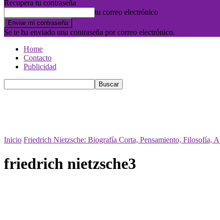
Recupera tu contraseña
tu correo electrónico
Se te ha enviado una contraseña por correo electrónico.
Home
Contacto
Publicidad
Inicio
Friedrich Nietzsche: Biografía Corta, Pensamiento, Filosofía, 
friedrich nietzsche3