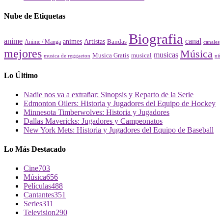
Nube de Etiquetas
Biografia
canal
anime
animes
Artistas
Bandas
Anime / Manga
canales
mejores
Música
musicas
Musica Gratis
musical
musica de reggaeton
ni
Lo Último
Nadie nos va a extrañar: Sinopsis y Reparto de la Serie
Edmonton Oilers: Historia y Jugadores del Equipo de Hockey
Minnesota Timberwolves: Historia y Jugadores
Dallas Mavericks: Jugadores y Campeonatos
New York Mets: Historia y Jugadores del Equipo de Baseball
Lo Más Destacado
Cine
703
Música
656
Películas
488
Cantantes
351
Series
311
Television
290