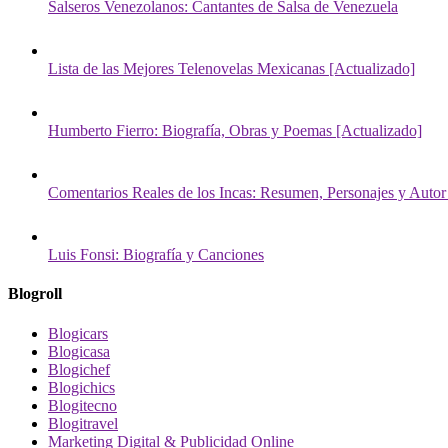
Salseros Venezolanos: Cantantes de Salsa de Venezuela
Lista de las Mejores Telenovelas Mexicanas [Actualizado]
Humberto Fierro: Biografía, Obras y Poemas [Actualizado]
Comentarios Reales de los Incas: Resumen, Personajes y Autor
Luis Fonsi: Biografía y Canciones
Blogroll
Blogicars
Blogicasa
Blogichef
Blogichics
Blogitecno
Blogitravel
Marketing Digital & Publicidad Online