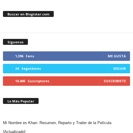
Buscar en Blogistar.com
Síguenos
1,396
Fans
ME GUSTA
24
Seguidores
SEGUIR
10,400
Suscriptores
SUSCRIBIRTE
Lo Más Popular
Mi Nombre es Khan: Resumen, Reparto y Trailer de la Película
[Actualizado]