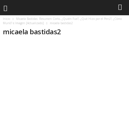
Inicio
Micaela Bastidas: Resumen Corto, ¿Quién Fue?, ¿Qué Hizo por el Perú?, ¿Cómo
Murió? e Imagen [Actualizado]
micaela bastidas2
micaela bastidas2