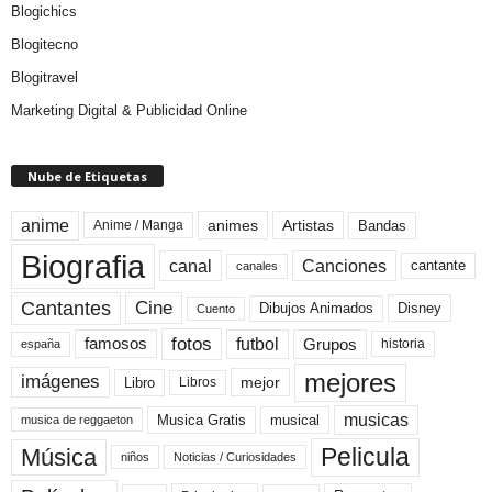
Blogichics
Blogitecno
Blogitravel
Marketing Digital & Publicidad Online
Nube de Etiquetas
anime
animes
Artistas
Bandas
Anime / Manga
Biografia
canal
Canciones
cantante
canales
Cine
Cantantes
Dibujos Animados
Disney
Cuento
fotos
futbol
Grupos
famosos
historia
españa
mejores
imágenes
mejor
Libro
Libros
musicas
Musica Gratis
musical
musica de reggaeton
Pelicula
Música
niños
Noticias / Curiosidades