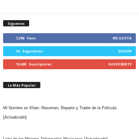
Síguenos
1,396
Fans
ME GUSTA
24
Seguidores
SEGUIR
10,400
Suscriptores
SUSCRIBIRTE
Lo Más Popular
Mi Nombre es Khan: Resumen, Reparto y Trailer de la Película
[Actualizado]
Lista de las Mejores Telenovelas Mexicanas [Actualizado]