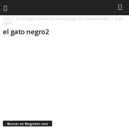
Inicio
El Gato Negro: Resumen del Cuento de Edgar Allan Poe [Actualizado]
el gato
negro2
el gato negro2
Buscar en Blogistar.com