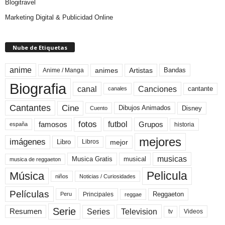
Blogitravel
Marketing Digital & Publicidad Online
Nube de Etiquetas
anime
animes
Artistas
Bandas
Anime / Manga
Biografia
canal
Canciones
cantante
canales
Cine
Cantantes
Dibujos Animados
Disney
Cuento
fotos
futbol
Grupos
famosos
historia
españa
mejores
imágenes
mejor
Libro
Libros
musicas
Musica Gratis
musical
musica de reggaeton
Pelicula
Música
niños
Noticias / Curiosidades
Películas
Reggaeton
Principales
Peru
reggae
Serie
Television
Series
Resumen
Videos
tv