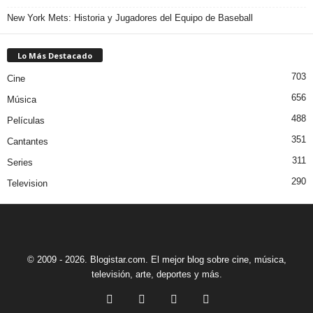
New York Mets: Historia y Jugadores del Equipo de Baseball
Lo Más Destacado
703
Cine
656
Música
488
Películas
351
Cantantes
311
Series
290
Television
© 2009 - 2026. Blogistar.com. El mejor blog sobre cine, música,
televisión, arte, deportes y más.