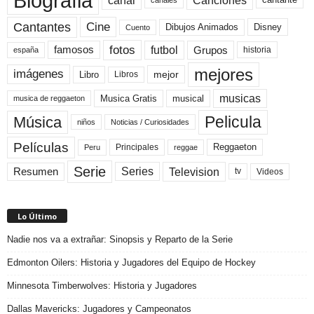
Biografia
canal
Canciones
cantante
Cine
Cantantes
Dibujos Animados
Disney
Cuento
fotos
futbol
Grupos
famosos
historia
españa
mejores
imágenes
mejor
Libro
Libros
musicas
Musica Gratis
musical
musica de reggaeton
Pelicula
Música
niños
Noticias / Curiosidades
Películas
Reggaeton
Principales
Peru
reggae
Serie
Television
Series
Resumen
Videos
tv
Lo Último
Nadie nos va a extrañar: Sinopsis y Reparto de la Serie
Edmonton Oilers: Historia y Jugadores del Equipo de Hockey
Minnesota Timberwolves: Historia y Jugadores
Dallas Mavericks: Jugadores y Campeonatos