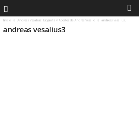
Inicio
Andreas Vesalius: Biografía y Aportes de Andrés Vesalio
andreas vesalius3
andreas vesalius3