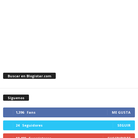
Buscar en Blogistar.com
Síguenos
1,396
Fans
ME GUSTA
24
Seguidores
SEGUIR