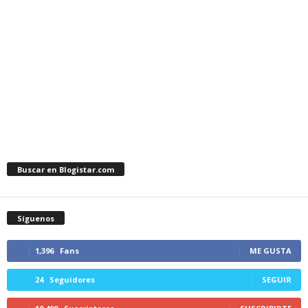
Buscar en Blogistar.com
Síguenos
1,396
Fans
ME GUSTA
24
Seguidores
SEGUIR