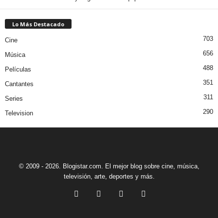
Lo Más Destacado
703
Cine
656
Música
488
Películas
351
Cantantes
311
Series
290
Television
© 2009 - 2026. Blogistar.com. El mejor blog sobre cine, música,
televisión, arte, deportes y más.