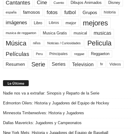
Cine
Cantantes
Dibujos Animados
Disney
Cuento
fotos
futbol
Grupos
famosos
historia
españa
mejores
imágenes
mejor
Libro
Libros
musicas
Musica Gratis
musical
musica de reggaeton
Pelicula
Música
niños
Noticias / Curiosidades
Películas
Reggaeton
Principales
Peru
reggae
Serie
Television
Series
Resumen
Videos
tv
Lo Último
Nadie nos va a extrañar: Sinopsis y Reparto de la Serie
Edmonton Oilers: Historia y Jugadores del Equipo de Hockey
Minnesota Timberwolves: Historia y Jugadores
Dallas Mavericks: Jugadores y Campeonatos
New York Mets: Historia y Jugadores del Equipo de Baseball