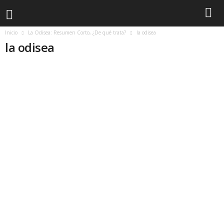
Inicio
La Odisea: Resumen Corto, ¿De qué trata?
la odisea
la odisea