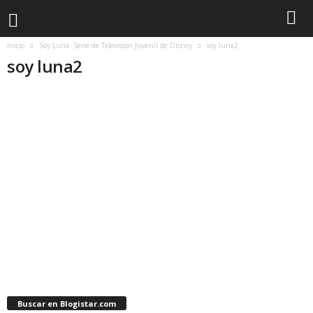
Inicio
Soy Luna: Serie de Televisión Juvenil de Disney
soy luna2
soy luna2
Buscar en Blogistar.com