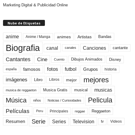
Marketing Digital & Publicidad Online
Nube de Etiquetas
anime
animes
Artistas
Bandas
Anime / Manga
Biografia
canal
Canciones
cantante
canales
Cine
Cantantes
Dibujos Animados
Disney
Cuento
fotos
futbol
Grupos
famosos
historia
españa
mejores
imágenes
mejor
Libro
Libros
musicas
Musica Gratis
musical
musica de reggaeton
Pelicula
Música
niños
Noticias / Curiosidades
Películas
Reggaeton
Principales
Peru
reggae
Serie
Television
Series
Resumen
Videos
tv