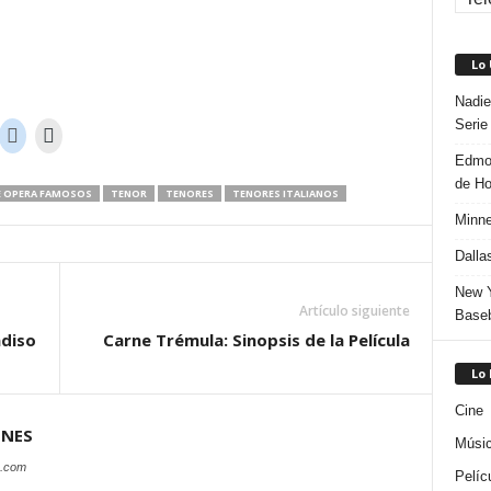
Lo
Nadie
Serie
Edmon
de H
E OPERA FAMOSOS
TENOR
TENORES
TENORES ITALIANOS
Minne
Dalla
New Y
Artículo siguiente
Baseb
adiso
Carne Trémula: Sinopsis de la Película
Lo
Cine
ONES
Músi
s.com
Pelíc