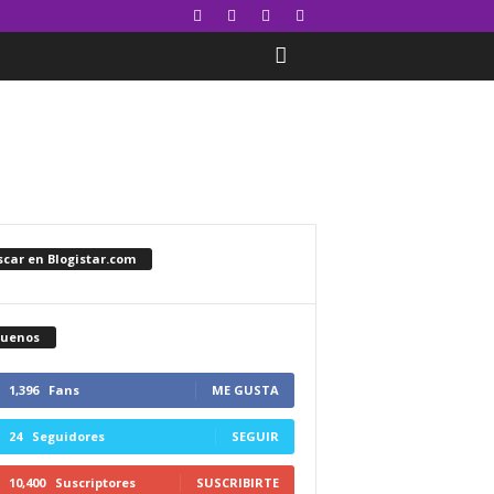
car en Blogistar.com
guenos
1,396
Fans
ME GUSTA
24
Seguidores
SEGUIR
10,400
Suscriptores
SUSCRIBIRTE