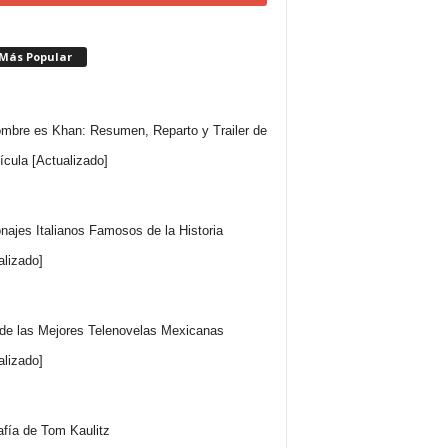
 Más Popular
mbre es Khan: Resumen, Reparto y Trailer de
lícula [Actualizado]
najes Italianos Famosos de la Historia
alizado]
 de las Mejores Telenovelas Mexicanas
alizado]
afía de Tom Kaulitz