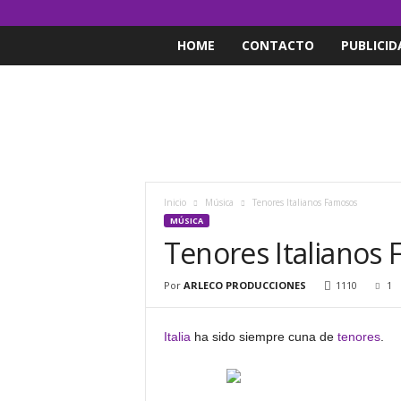
HOME
CONTACTO
PUBLICID
Inicio
Música
Tenores Italianos Famosos
MÚSICA
Tenores Italianos
Por
ARLECO PRODUCCIONES
1110
1
Italia
ha sido siempre cuna de
tenores
.