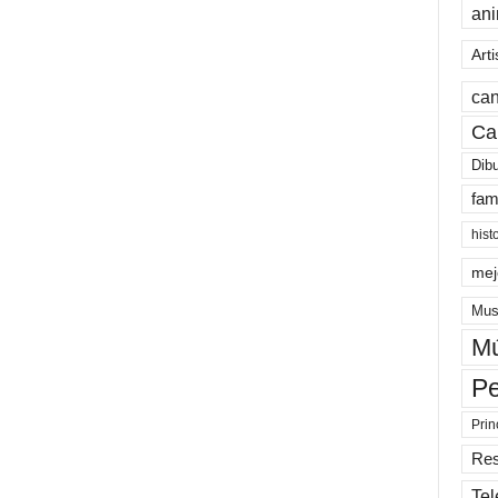
an
Arti
can
Ca
Dib
fam
hist
mej
Mus
Mú
Pe
Prin
Re
Tel