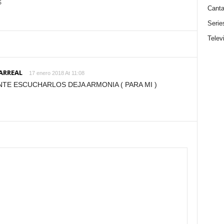
S
Canta
Serie
Telev
ARREAL
17 enero 2018 At 11:08
TE ESCUCHARLOS DEJA ARMONIA ( PARA MI )