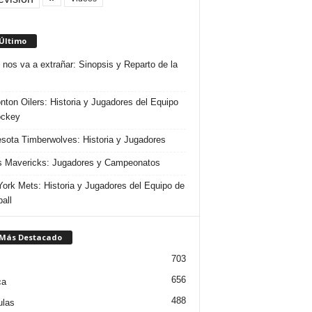
 Último
 nos va a extrañar: Sinopsis y Reparto de la
ton Oilers: Historia y Jugadores del Equipo
ockey
sota Timberwolves: Historia y Jugadores
s Mavericks: Jugadores y Campeonatos
ork Mets: Historia y Jugadores del Equipo de
all
 Más Destacado
703
656
ca
488
ulas