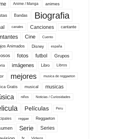
ime
animes
Anime / Manga
Biografia
stas
Bandas
al
Canciones
cantante
canales
Cine
ntantes
Cuento
ujos Animados
Disney
españa
fotos
futbol
Grupos
osos
imágenes
Libro
oria
Libros
mejores
or
musica de reggaeton
musicas
ica Gratis
musical
sica
niños
Noticias / Curiosidades
licula
Películas
Peru
Reggaeton
cipales
reggae
Serie
Series
sumen
evision
Videos
tv