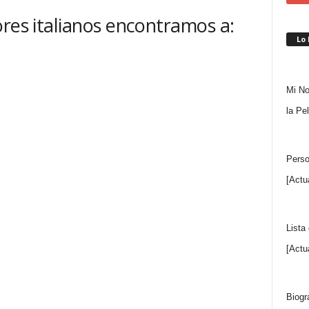
ores italianos encontramos a:
Lo
Mi No
la Pe
Perso
[Actu
Lista
[Actu
Biogr