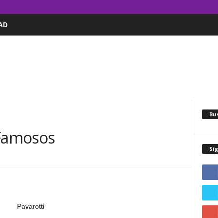
AD
Bus
 Famosos
Sí