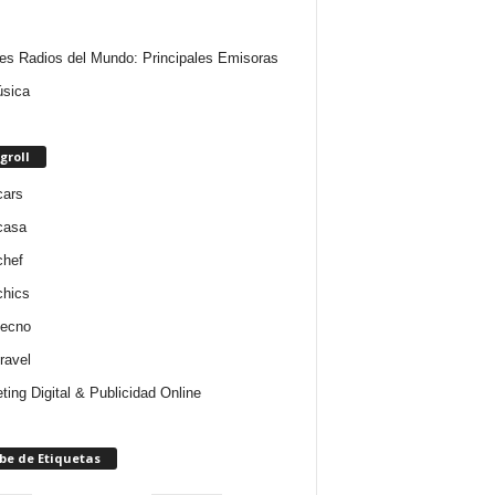
es Radios del Mundo: Principales Emisoras
sica
groll
cars
casa
chef
chics
tecno
ravel
ting Digital & Publicidad Online
be de Etiquetas