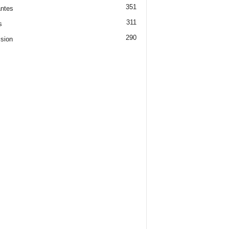
351
ntes
311
s
290
ision