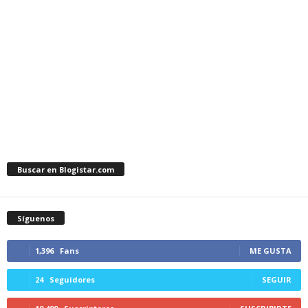
Buscar en Blogistar.com
Síguenos
1,396
Fans
ME GUSTA
24
Seguidores
SEGUIR