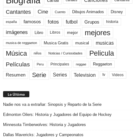
Biografia
canal
Canciones
cantante
Cine
Cantantes
Dibujos Animados
Disney
Cuento
fotos
futbol
Grupos
famosos
historia
españa
mejores
imágenes
mejor
Libro
Libros
musicas
Musica Gratis
musical
musica de reggaeton
Pelicula
Música
niños
Noticias / Curiosidades
Películas
Reggaeton
Principales
Peru
reggae
Serie
Television
Series
Resumen
Videos
tv
Lo Último
Nadie nos va a extrañar: Sinopsis y Reparto de la Serie
Edmonton Oilers: Historia y Jugadores del Equipo de Hockey
Minnesota Timberwolves: Historia y Jugadores
Dallas Mavericks: Jugadores y Campeonatos