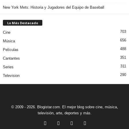
New York Mets: Historia y Jugadores del Equipo de Baseball
Lo Más Destacado
703
Cine
656
Música
488
Películas
351
Cantantes
311
Series
290
Television
© 2009 - 2026. Blogistar.com. El mejor blog sobre cine, música,
televisión, arte, deportes y más.