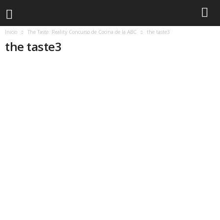
Inicio
The Taste: Reality Concurso de Cocina de la ABC
the taste3
the taste3