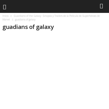
Inicio
Guardians of the Galaxy: Sinopsis y Trailers de la Película de Superhéroes de
Marvel
guadians of galaxy
guadians of galaxy