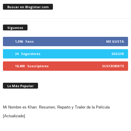
Buscar en Blogistar.com
Síguenos
1,396
Fans
ME GUSTA
24
Seguidores
SEGUIR
10,400
Suscriptores
SUSCRIBIRTE
Lo Más Popular
Mi Nombre es Khan: Resumen, Reparto y Trailer de la Película
[Actualizado]