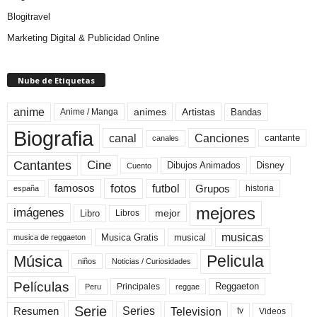
Blogitravel
Marketing Digital & Publicidad Online
Nube de Etiquetas
anime
animes
Artistas
Bandas
Anime / Manga
Biografia
canal
Canciones
cantante
canales
Cine
Cantantes
Dibujos Animados
Disney
Cuento
fotos
futbol
Grupos
famosos
historia
españa
mejores
imágenes
mejor
Libro
Libros
musicas
Musica Gratis
musical
musica de reggaeton
Pelicula
Música
niños
Noticias / Curiosidades
Películas
Reggaeton
Principales
Peru
reggae
Serie
Television
Series
Resumen
Videos
tv