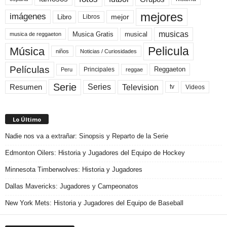
mejores
imágenes
mejor
Libro
Libros
musicas
Musica Gratis
musical
musica de reggaeton
Pelicula
Música
niños
Noticias / Curiosidades
Películas
Reggaeton
Principales
Peru
reggae
Serie
Television
Series
Resumen
Videos
tv
Lo Último
Nadie nos va a extrañar: Sinopsis y Reparto de la Serie
Edmonton Oilers: Historia y Jugadores del Equipo de Hockey
Minnesota Timberwolves: Historia y Jugadores
Dallas Mavericks: Jugadores y Campeonatos
New York Mets: Historia y Jugadores del Equipo de Baseball