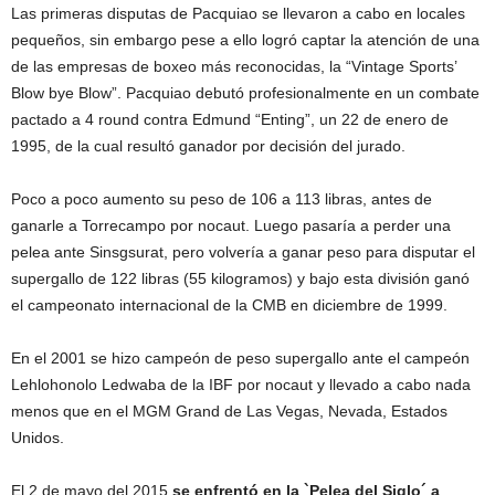
Las primeras disputas de Pacquiao se llevaron a cabo en locales
pequeños, sin embargo pese a ello logró captar la atención de una
de las empresas de boxeo más reconocidas, la “Vintage Sports’
Blow bye Blow”. Pacquiao debutó profesionalmente en un combate
pactado a 4 round contra Edmund “Enting”, un 22 de enero de
1995, de la cual resultó ganador por decisión del jurado.
Poco a poco aumento su peso de 106 a 113 libras, antes de
ganarle a Torrecampo por nocaut. Luego pasaría a perder una
pelea ante Sinsgsurat, pero volvería a ganar peso para disputar el
supergallo de 122 libras (55 kilogramos) y bajo esta división ganó
el campeonato internacional de la CMB en diciembre de 1999.
En el 2001 se hizo campeón de peso supergallo ante el campeón
Lehlohonolo Ledwaba de la IBF por nocaut y llevado a cabo nada
menos que en el MGM Grand de Las Vegas, Nevada, Estados
Unidos.
El 2 de mayo del 2015
se enfrentó en la `Pelea del Siglo´ a