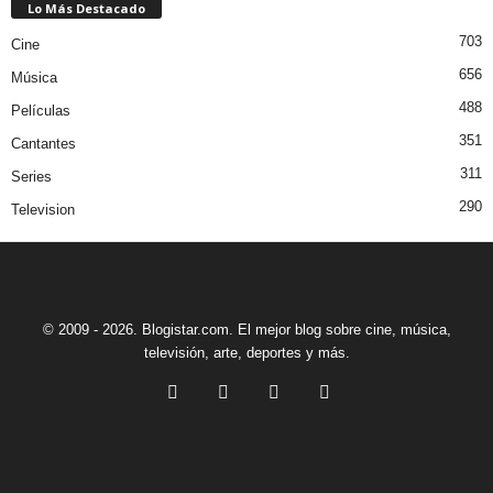
Lo Más Destacado
703
Cine
656
Música
488
Películas
351
Cantantes
311
Series
290
Television
© 2009 - 2026. Blogistar.com. El mejor blog sobre cine, música,
televisión, arte, deportes y más.