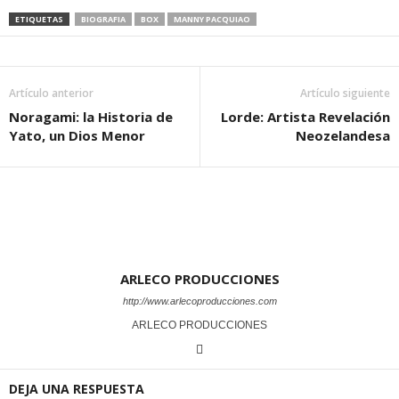
ETIQUETAS
BIOGRAFIA
BOX
MANNY PACQUIAO
Artículo anterior
Artículo siguiente
Noragami: la Historia de
Lorde: Artista Revelación
Yato, un Dios Menor
Neozelandesa
ARLECO PRODUCCIONES
http://www.arlecoproducciones.com
ARLECO PRODUCCIONES
DEJA UNA RESPUESTA