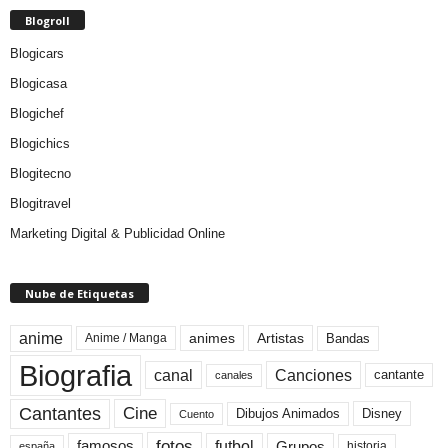
Blogroll
Blogicars
Blogicasa
Blogichef
Blogichics
Blogitecno
Blogitravel
Marketing Digital & Publicidad Online
Nube de Etiquetas
anime
animes
Artistas
Bandas
Anime / Manga
Biografia
canal
Canciones
cantante
canales
Cine
Cantantes
Dibujos Animados
Disney
Cuento
fotos
futbol
Grupos
famosos
historia
españa